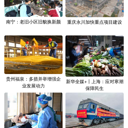
山东
河南
湖北
湖南
广东
广西
海南
重庆
南宁：老旧小区旧貌换新颜
重庆永川加快重点项目建设
四川
贵州
云南
西藏
陕西
甘肃
青海
宁夏
新疆
内蒙古
黑龙江
多语种频道
贵州福泉：多措并举增强企
新华全媒+丨上海：应对寒潮
English
Español
Français
عربى
业发展动力
保障民生
Русский язык
日本語
한국어
Deutsch
Português