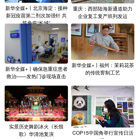
新华全媒+丨北京海淀：接种
重庆：西部陆海新通道助力
新冠疫苗第二剂次加强针 共
企业复工复产班列发运
筑免疫“长城”
新华全媒+丨福州：茉莉花茶
新华全媒+丨确保急重症患者
的传统窨制工艺
救治——发热门诊现场直击
实景历史舞剧冰火《长恨
COP15中国角举行宣传日活
歌》华清池复演