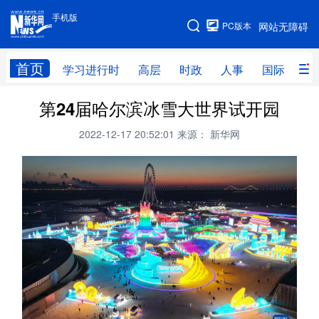
手机版
手机版
PC版本
网站无障碍
网站地图
首页
学习进行时
高层
时政
人事
国际
财
第24届哈尔滨冰雪大世界试开园
学习进行时
高层
时政
人事
2022-12-17 20:52:01
来源： 新华网
国际
财经
网评
港澳
台湾
思客智库
全球连线
教育
科技
科创
量子
体育
文化
书画
健康
军事
访谈
视频
图片
政务
法律
中央文件
金融
汽车
食品
人居
信息化
数字经济