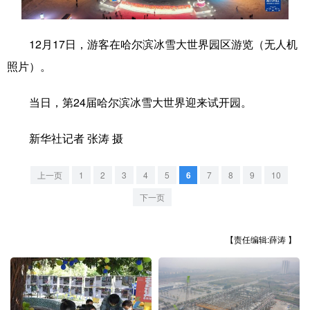
学术中国
乡村振兴
银龄
溯源中国
12月17日，游客在哈尔滨冰雪大世界园区游览（无人机
城市
旅游
能源
会展
照片）。
彩票
娱乐
时尚
悦读
当日，第24届哈尔滨冰雪大世界迎来试开园。
公益
一带一路
亚太网
上市公司
新华社记者 张涛 摄
文化产业
上一页
1
2
3
4
5
6
7
8
9
10
地方频道
下一页
北京
天津
河北
山西
【责任编辑:薛涛 】
辽宁
吉林
上海
江苏
浙江
安徽
福建
江西