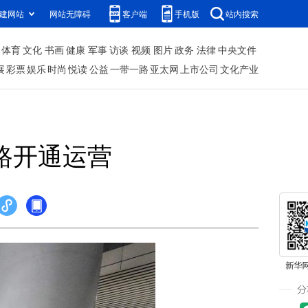
建网站
网站无障碍
客户端
手机版
站内搜索
体育
文化
书画
健康
军事
访谈
视频
图片
政务
法律
中央文件
展
彩票
娱乐
时尚
悦读
公益
一带一路
亚太网
上市公司
文化产业
路开通运营