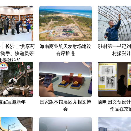
+丨长沙：“共享药
海南商业航天发射场建设
驻村第一书记刘
卖骑手、快递员等
有序推进
村振兴计
体保驾护航
猫宝宝迎新年
国家版本馆展区亮相文博
圆明园文创设计
会
作品在京