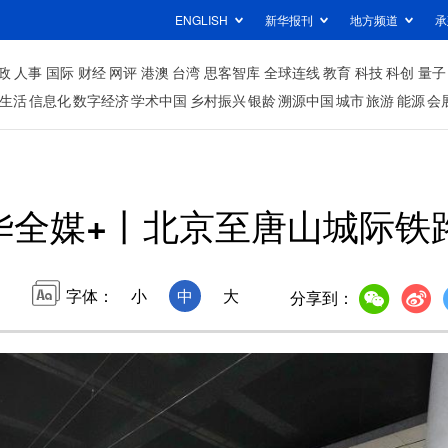
ENGLISH
新华报刊
地方频道
承
政
人事
国际
财经
网评
港澳
台湾
思客智库
全球连线
教育
科技
科创
量子
生活
信息化
数字经济
学术中国
乡村振兴
银龄
溯源中国
城市
旅游
能源
会
华全媒+丨北京至唐山城际铁
字体：
小
中
大
分享到：