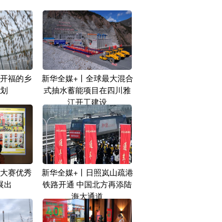
开福的乡
新华全媒+丨全球最大混合
划
式抽水蓄能项目在四川雅
江开工建设
大赛优秀
新华全媒+丨日照岚山疏港
展出
铁路开通 中国北方再添陆
海大通道