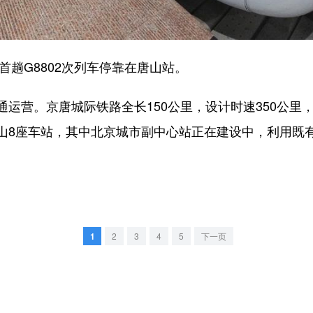
趟G8802次列车停靠在唐山站。
营。京唐城际铁路全长150公里，设计时速350公里
山8座车站，其中北京城市副中心站正在建设中，利用既
1
2
3
4
5
下一页