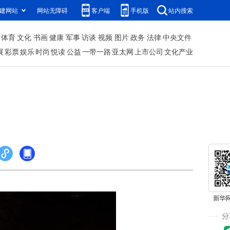
建网站
网站无障碍
客户端
手机版
站内搜索
体育
文化
书画
健康
军事
访谈
视频
图片
政务
法律
中央文件
展
彩票
娱乐
时尚
悦读
公益
一带一路
亚太网
上市公司
文化产业