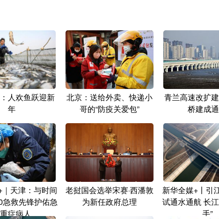
：人欢鱼跃迎新
北京：送给外卖、快递小
青兰高速改扩建
年
哥的“防疫关爱包”
桥建成通
+｜天津：与时间
老挝国会选举宋赛·西潘敦
新华全媒+丨引
20急救先锋护佑急
为新任政府总理
试通水通航 长江
重症病人
手”