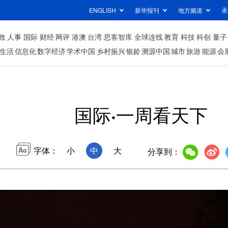
ENGLISH
新华报刊
地方频道
承
政
人事
国际
财经
网评
港澳
台湾
思客智库
全球连线
教育
科技
科创
量子
生活
信息化
数字经济
学术中国
乡村振兴
银龄
溯源中国
城市
旅游
能源
会
国际·一周看天下
字体：
小
中
大
分享到：