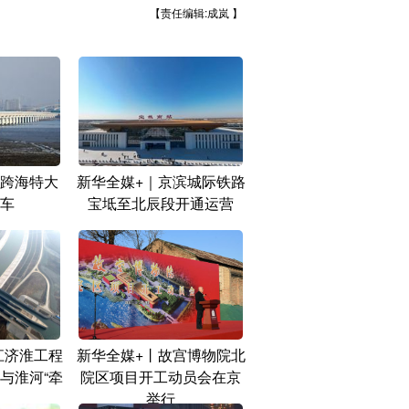
【责任编辑:成岚 】
跨海特大
新华全媒+｜京滨城际铁路
车
宝坻至北辰段开通运营
江济淮工程
新华全媒+丨故宫博物院北
与淮河“牵
院区项目开工动员会在京
举行