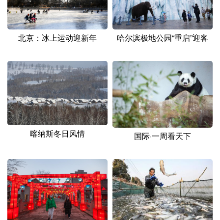
山东
河南
湖北
湖南
广东
广西
海南
重庆
北京：冰上运动迎新年
哈尔滨极地公园“重启”迎客
四川
贵州
云南
西藏
陕西
甘肃
青海
宁夏
新疆
内蒙古
黑龙江
多语种频道
喀纳斯冬日风情
国际·一周看天下
English
Español
Français
عربى
Русский язык
日本語
한국어
Deutsch
Português