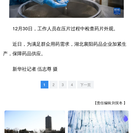
学术中国
乡村振兴
银龄
溯源中国
城市
旅游
能源
会展
12月30日，工作人员在压片过程中检查药片外观。
彩票
娱乐
时尚
悦读
近日，为满足群众用药需求，湖北襄阳药品企业加紧生
公益
一带一路
亚太网
上市公司
产，保障药品供应。
文化产业
新华社记者 伍志尊 摄
地方频道
1
2
3
4
下一页
北京
天津
河北
山西
【责任编辑:刘笑冬 】
辽宁
吉林
上海
江苏
浙江
安徽
福建
江西