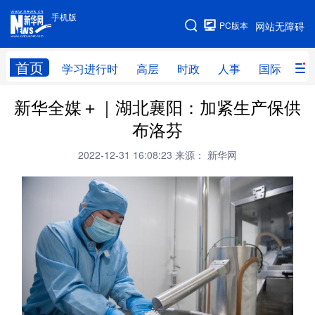
手机版
手机版
PC版本
网站无障碍
网站地图
首页
学习进行时
高层
时政
人事
国际
财
新华全媒＋｜湖北襄阳：加紧生产保供
学习进行时
高层
时政
人事
布洛芬
国际
财经
网评
港澳
2022-12-31 16:08:23
来源： 新华网
台湾
思客智库
全球连线
教育
科技
科创
量子
体育
文化
书画
健康
军事
访谈
视频
图片
政务
法律
中央文件
金融
汽车
食品
人居
信息化
数字经济