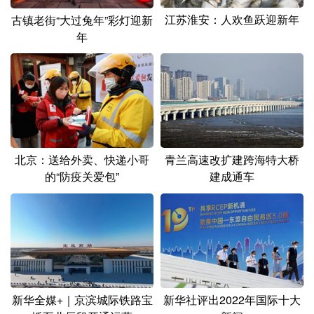
江苏淮安：人欢鱼跃迎新年
古镇老街“大过兔年”彩灯迎新
年
北京：送给外卖、快递小哥
青兰高速改扩建跨海特大桥
的“防疫关爱包”
建成通车
新华全媒+｜京滨城际铁路宝
新华社评出2022年国际十大