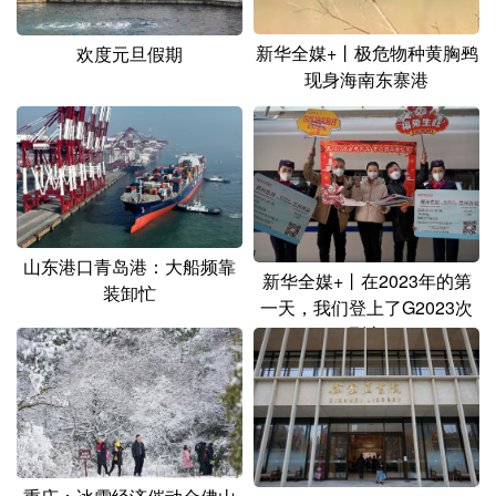
新华全媒+丨极危物种黄胸鹀
欢度元旦假期
现身海南东寨港
山东港口青岛港：大船频靠
新华全媒+丨在2023年的第
装卸忙
一天，我们登上了G2023次
列车