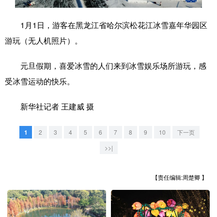
学术中国
乡村振兴
银龄
溯源中国
1月1日，游客在黑龙江省哈尔滨松花江冰雪嘉年华园区
城市
旅游
能源
会展
游玩（无人机照片）。
彩票
娱乐
时尚
悦读
元旦假期，喜爱冰雪的人们来到冰雪娱乐场所游玩，感
公益
一带一路
亚太网
上市公司
受冰雪运动的快乐。
文化产业
新华社记者 王建威 摄
1
2
3
4
5
6
7
8
9
10
下一页
地方频道
>>|
北京
天津
河北
山西
【责任编辑:周楚卿 】
辽宁
吉林
上海
江苏
浙江
安徽
福建
江西