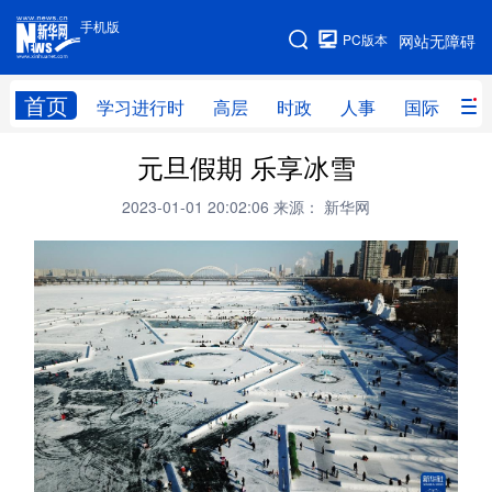
手机版
手机版
PC版本
网站无障碍
网站地图
首页
学习进行时
高层
时政
人事
国际
财
元旦假期 乐享冰雪
学习进行时
高层
时政
人事
2023-01-01 20:02:06
来源： 新华网
国际
财经
网评
港澳
台湾
思客智库
全球连线
教育
科技
科创
量子
体育
文化
书画
健康
军事
访谈
视频
图片
政务
法律
中央文件
金融
汽车
食品
人居
信息化
数字经济