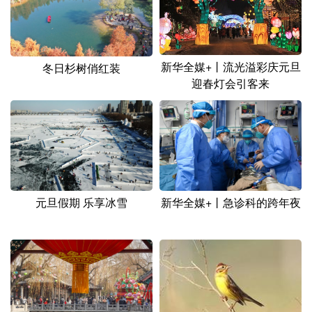
山东
河南
湖北
湖南
广东
广西
海南
重庆
四川
贵州
云南
西藏
新华全媒+丨流光溢彩庆元旦
冬日杉树俏红装
迎春灯会引客来
陕西
甘肃
青海
宁夏
新疆
内蒙古
黑龙江
多语种频道
元旦假期 乐享冰雪
新华全媒+丨急诊科的跨年夜
English
Español
Français
عربى
Русский язык
日本語
한국어
Deutsch
Português