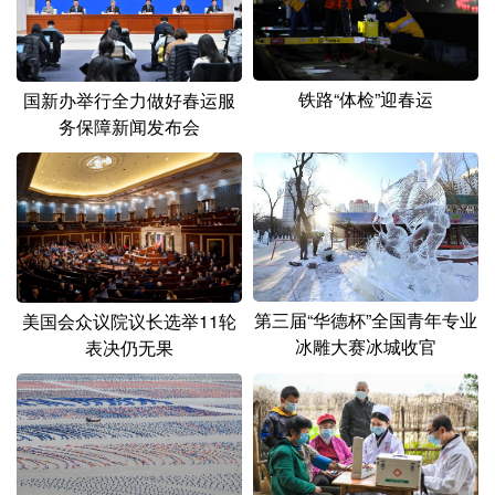
山东
河南
湖北
湖南
广东
广西
海南
重庆
铁路“体检”迎春运
国新办举行全力做好春运服
四川
贵州
云南
西藏
务保障新闻发布会
陕西
甘肃
青海
宁夏
新疆
内蒙古
黑龙江
多语种频道
第三届“华德杯”全国青年专业
美国会众议院议长选举11轮
English
Español
Français
عربى
冰雕大赛冰城收官
表决仍无果
Русский язык
日本語
한국어
Deutsch
Português