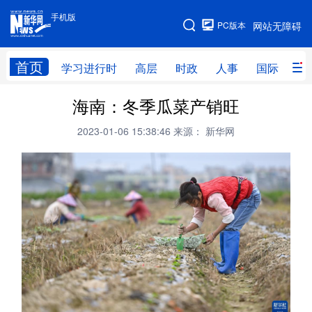
手机版
手机版
PC版本
网站无障碍
网站地图
首页
学习进行时
高层
时政
人事
国际
财
海南：冬季瓜菜产销旺
学习进行时
高层
时政
人事
2023-01-06 15:38:46
来源： 新华网
国际
财经
网评
港澳
台湾
思客智库
全球连线
教育
科技
科创
量子
体育
文化
书画
健康
军事
访谈
视频
图片
政务
法律
中央文件
金融
汽车
食品
人居
信息化
数字经济