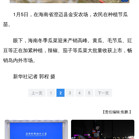
学术中国
乡村振兴
银龄
溯源中国
1月5日，在海南省澄迈县金安农场，农民在种植节瓜
苗。
城市
旅游
能源
会展
彩票
娱乐
时尚
悦读
眼下，海南冬季瓜菜迎来产销高峰。黄瓜、毛节瓜、豇
豆等正在加紧种植，辣椒、茄子等瓜菜大批量收获上市，畅
公益
一带一路
亚太网
上市公司
销岛内外市场。
文化产业
新华社记者 郭程 摄
地方频道
上一页
1
2
3
4
5
下一页
北京
天津
河北
山西
【责任编辑:焦鹏 】
辽宁
吉林
上海
江苏
浙江
安徽
福建
江西