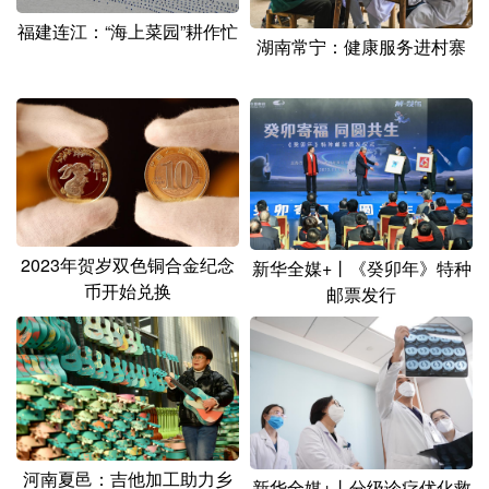
福建连江：“海上菜园”耕作忙
湖南常宁：健康服务进村寨
2023年贺岁双色铜合金纪念
新华全媒+丨《癸卯年》特种
币开始兑换
邮票发行
河南夏邑：吉他加工助力乡
新华全媒+丨分级诊疗优化救