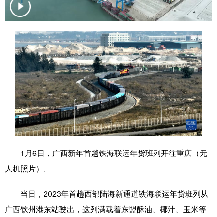
学术中国
乡村振兴
银龄
溯源中国
城市
旅游
能源
会展
彩票
娱乐
时尚
悦读
公益
一带一路
亚太网
上市公司
文化产业
地方频道
1月6日，广西新年首趟铁海联运年货班列开往重庆（无
北京
天津
河北
山西
人机照片）。
辽宁
吉林
上海
江苏
当日，2023年首趟西部陆海新通道铁海联运年货班列从
浙江
安徽
福建
江西
广西钦州港东站驶出，这列满载着东盟酥油、椰汁、玉米等