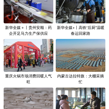
新华全媒＋丨贵州安顺：药
新华全媒+丨高铁“后厨”温暖
企开足马力生产保供应
春运回家路
重庆火锅市场消费回暖人气
内蒙古达拉特旗：大棚采摘
旺
忙