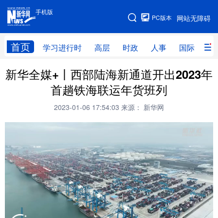
手机版
手机版
PC版本
网站无障碍
网站地图
首页
学习进行时
高层
时政
人事
国际
财
新华全媒+丨西部陆海新通道开出2023年
学习进行时
高层
时政
人事
首趟铁海联运年货班列
国际
财经
网评
港澳
2023-01-06 17:54:03
来源： 新华网
台湾
思客智库
全球连线
教育
科技
科创
量子
体育
文化
书画
健康
军事
访谈
视频
图片
政务
法律
中央文件
金融
汽车
食品
人居
信息化
数字经济