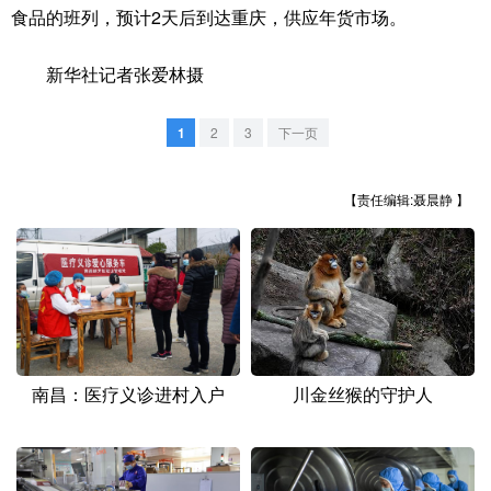
山东
河南
湖北
湖南
食品的班列，预计2天后到达重庆，供应年货市场。
广东
广西
海南
重庆
新华社记者张爱林摄
四川
贵州
云南
西藏
1
2
3
下一页
陕西
甘肃
青海
宁夏
新疆
内蒙古
黑龙江
【责任编辑:聂晨静 】
多语种频道
English
Español
Français
عربى
Русский язык
日本語
한국어
南昌：医疗义诊进村入户
川金丝猴的守护人
Deutsch
Português