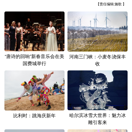
山东
河南
湖北
湖南
【责任编辑:施歌 】
广东
广西
海南
重庆
四川
贵州
云南
西藏
陕西
甘肃
青海
宁夏
新疆
内蒙古
黑龙江
“唐诗的回响”新春音乐会在美
河南三门峡：小麦冬浇保丰
国费城举行
收
多语种频道
English
Español
Français
عربى
Русский язык
日本語
한국어
Deutsch
Português
哈尔滨冰雪大世界：魅力冰
比利时：跳海庆新年
雕引客来