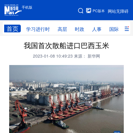
手机版
手机版
PC版本
网站无障碍
网站地图
首页
学习进行时
高层
时政
人事
国际
财
我国首次散船进口巴西玉米
学习进行时
高层
时政
人事
2023-01-08 10:49:23
来源： 新华网
国际
财经
网评
港澳
台湾
思客智库
全球连线
教育
科技
科创
量子
体育
文化
书画
健康
军事
访谈
视频
图片
政务
法律
中央文件
金融
汽车
食品
人居
信息化
数字经济