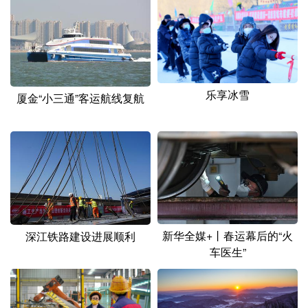
乐享冰雪
厦金“小三通”客运航线复航
新华全媒+丨春运幕后的“火
深江铁路建设进展顺利
车医生”