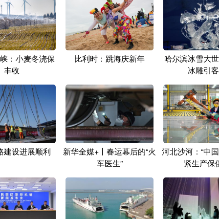
峡：小麦冬浇保
比利时：跳海庆新年
哈尔滨冰雪大世
丰收
冰雕引客
路建设进展顺利
新华全媒+丨春运幕后的“火
河北沙河：“中国
车医生”
紧生产保