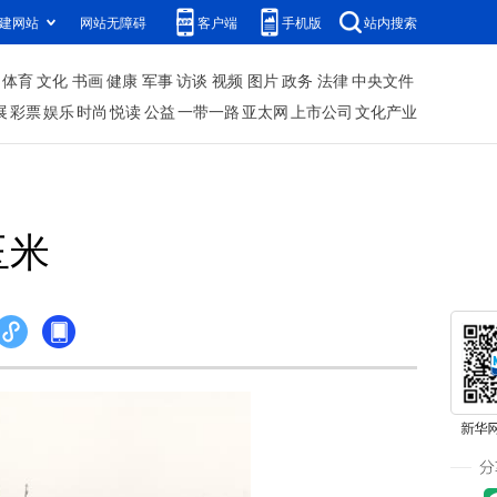
建网站
网站无障碍
客户端
手机版
站内搜索
体育
文化
书画
健康
军事
访谈
视频
图片
政务
法律
中央文件
展
彩票
娱乐
时尚
悦读
公益
一带一路
亚太网
上市公司
文化产业
玉米