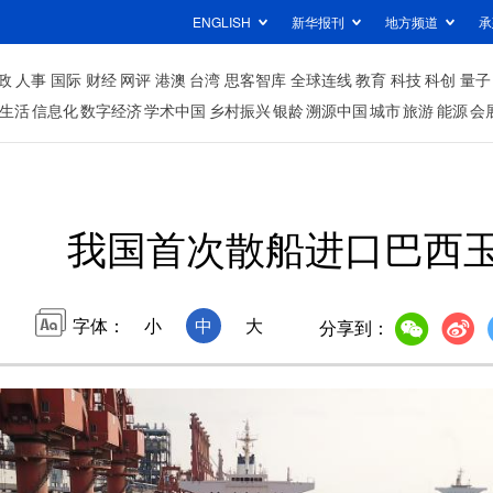
ENGLISH
新华报刊
地方频道
承
政
人事
国际
财经
网评
港澳
台湾
思客智库
全球连线
教育
科技
科创
量子
生活
信息化
数字经济
学术中国
乡村振兴
银龄
溯源中国
城市
旅游
能源
会
我国首次散船进口巴西
字体：
小
中
大
分享到：