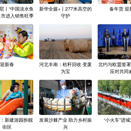
层丨“中国淡水鱼
新华全媒+丨277米高空的
备年货 迎
鱼市进入销售旺季
守护
迎新春
河北丰南：秸秆回收 变废
北约与欧盟签署
为宝
应对共同
：新建游园扮靓
发展沙棘产业 助力乡村振
“小火车”进
街区
兴