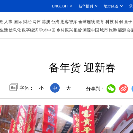
ENGLISH
新华报刊
地方频道
承
政
人事
国际
财经
网评
港澳
台湾
思客智库
全球连线
教育
科技
科创
量子
生活
信息化
数字经济
学术中国
乡村振兴
银龄
溯源中国
城市
旅游
能源
会
备年货 迎新春
字体：
小
中
大
分享到：