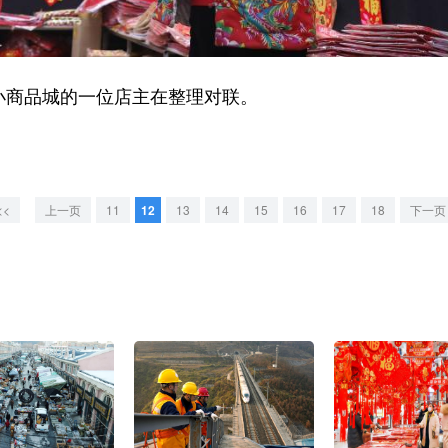
小商品城的一位店主在整理对联。
<<
上一页
11
12
13
14
15
16
17
18
下一页