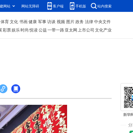
建网站
网站无障碍
客户端
手机版
站内搜索
体育
文化
书画
健康
军事
访谈
视频
图片
政务
法律
中央文件
展
彩票
娱乐
时尚
悦读
公益
一带一路
亚太网
上市公司
文化产业