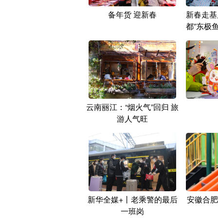
备年货 迎新春
新春走基
都”东极
云南丽江：“烟火气”回归 旅
游人气旺
新华全媒+丨老乘警的最后
安徽合肥
一班岗