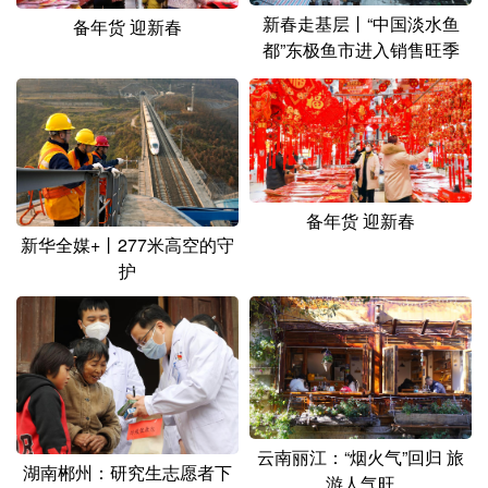
山东
河南
湖北
湖南
新春走基层丨“中国淡水鱼
备年货 迎新春
都”东极鱼市进入销售旺季
广东
广西
海南
重庆
四川
贵州
云南
西藏
陕西
甘肃
青海
宁夏
新疆
内蒙古
黑龙江
备年货 迎新春
新华全媒+丨277米高空的守
护
多语种频道
English
Español
Français
عربى
Русский язык
日本語
한국어
Deutsch
Português
云南丽江：“烟火气”回归 旅
湖南郴州：研究生志愿者下
游人气旺