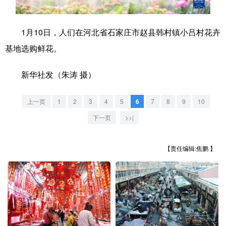
学术中国
乡村振兴
银龄
溯源中国
1月10日，人们在河北省石家庄市赵县韩村镇小吕村花卉
城市
旅游
能源
会展
基地选购鲜花。
彩票
娱乐
时尚
悦读
新华社发（朱涛 摄）
公益
一带一路
亚太网
上市公司
上一页
1
2
3
4
5
6
7
8
9
10
文化产业
下一页
>>|
地方频道
【责任编辑:焦鹏 】
北京
天津
河北
山西
辽宁
吉林
上海
江苏
浙江
安徽
福建
江西