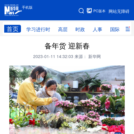
手机版
手机版
PC版本
网站无障碍
网站地图
首页
学习进行时
高层
时政
人事
国际
财
备年货 迎新春
学习进行时
高层
时政
人事
2023-01-11 14:32:03
来源： 新华网
国际
财经
网评
港澳
台湾
思客智库
全球连线
教育
科技
科创
量子
体育
文化
书画
健康
军事
访谈
视频
图片
政务
法律
中央文件
金融
汽车
食品
人居
信息化
数字经济