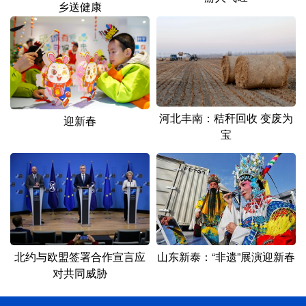
乡送健康
河北丰南：秸秆回收 变废为
迎新春
宝
北约与欧盟签署合作宣言应
山东新泰：“非遗”展演迎新春
对共同威胁