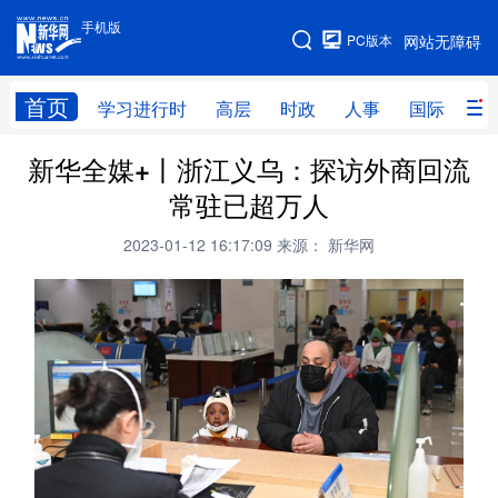
手机版
手机版
PC版本
网站无障碍
网站地图
首页
学习进行时
高层
时政
人事
国际
财
新华全媒+丨浙江义乌：探访外商回流
学习进行时
高层
时政
人事
常驻已超万人
国际
财经
网评
港澳
2023-01-12 16:17:09
来源： 新华网
台湾
思客智库
全球连线
教育
科技
科创
量子
体育
文化
书画
健康
军事
访谈
视频
图片
政务
法律
中央文件
金融
汽车
食品
人居
信息化
数字经济