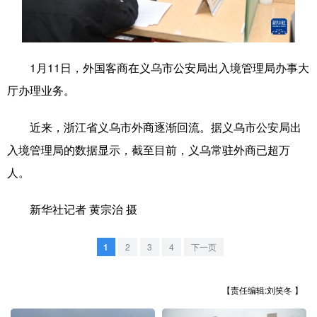
学术中国
乡村振兴
银龄
溯源中国
城市
旅游
能源
会展
1月11日，外国客商在义乌市公安局出入境管理局办事大
彩票
娱乐
时尚
悦读
厅办理业务。
公益
一带一路
亚太网
上市公司
近来，浙江省义乌市外商逐渐回流。据义乌市公安局出
文化产业
入境管理局的数据显示，截至目前，义乌常驻外商已超万
人。
地方频道
新华社记者 黄宗治 摄
北京
天津
河北
山西
1
2
3
4
下一页
辽宁
吉林
上海
江苏
【责任编辑:刘笑冬 】
浙江
安徽
福建
江西