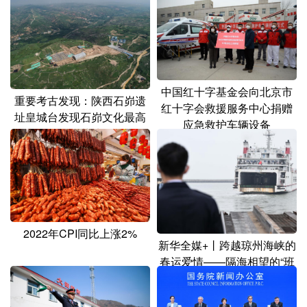
山东
河南
湖北
湖南
广东
广西
海南
重庆
四川
贵州
云南
西藏
陕西
甘肃
青海
宁夏
中国红十字基金会向北京市
重要考古发现：陕西石峁遗
红十字会救援服务中心捐赠
址皇城台发现石峁文化最高
新疆
内蒙古
黑龙江
应急救护车辆设备
等级墓地
多语种频道
English
Español
Français
عربى
Русский язык
日本語
한국어
2022年CPI同比上涨2%
新华全媒+丨跨越琼州海峡的
Deutsch
Português
春运爱情——隔海相望的“班
长夫妻”