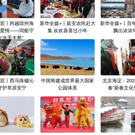
层丨跨越琼州海
新华全媒+丨延安农民赶大
新华全媒+丨百
爱情——同船守
集 欢欢喜喜过小年
飘出浓浓
“水手夫妻”
层丨西乌珠穆沁
中国将建成世界最大国家
北京海淀：202
守护草原安宁
公园体系
春”新春文化