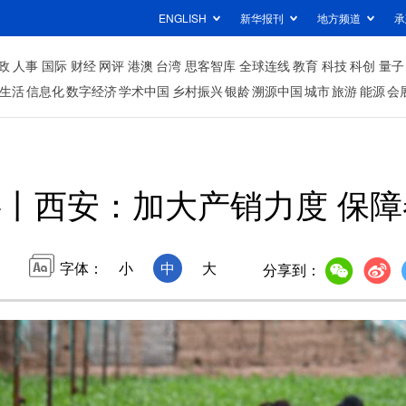
ENGLISH
新华报刊
地方频道
承
政
人事
国际
财经
网评
港澳
台湾
思客智库
全球连线
教育
科技
科创
量子
生活
信息化
数字经济
学术中国
乡村振兴
银龄
溯源中国
城市
旅游
能源
会
丨西安：加大产销力度 保障
字体：
小
中
大
分享到：