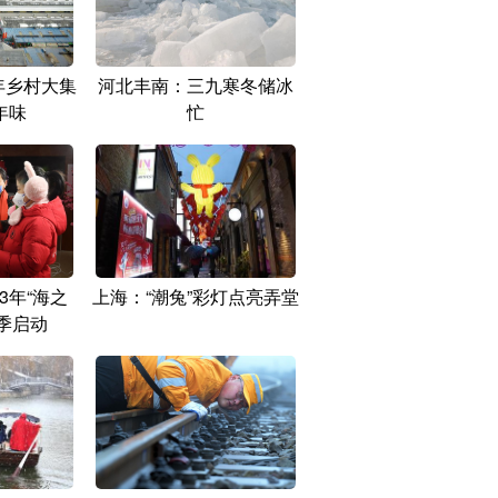
年乡村大集
河北丰南：三九寒冬储冰
年味
忙
3年“海之
上海：“潮兔”彩灯点亮弄堂
季启动