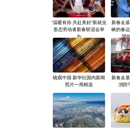
“温暖有你 共赴美好”新就业
新春走基
形态劳动者新春联谊会举
峡的春运
办
望的
镜观中国·新华社国内新闻
新春走基
照片一周精选
消防