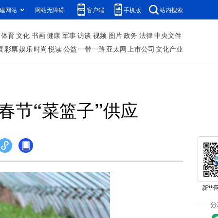
建网站
网站无障碍
客户端
手机版
站内搜索
体育
文化
书画
健康
军事
访谈
视频
图片
政务
法律
中央文件
展
彩票
娱乐
时尚
悦读
公益
一带一路
亚太网
上市公司
文化产业
春节“菜篮子”供应