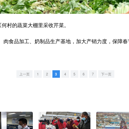
区何村的蔬菜大棚里采收芹菜。
食品加工、奶制品生产基地，加大产销力度，保障春节
上一页
1
2
3
4
5
6
7
下一页