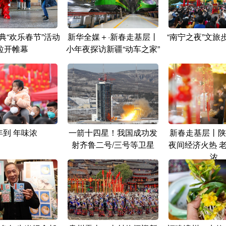
瑞典“欢乐春节”活动
新华全媒＋·新春走基层丨
“南宁之夜”文旅
拉开帷幕
小年夜探访新疆“动车之家”
年到 年味浓
一箭十四星！我国成功发
新春走基层丨陕
射齐鲁二号/三号等卫星
夜间经济火热 
浓