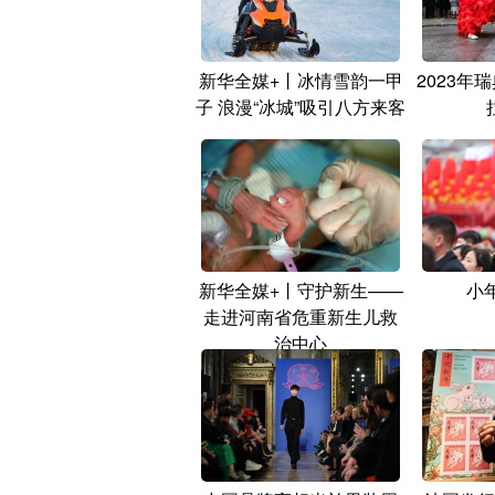
新华全媒+丨冰情雪韵一甲
2023年
子 浪漫“冰城”吸引八方来客
新华全媒+丨守护新生——
小
走进河南省危重新生儿救
治中心