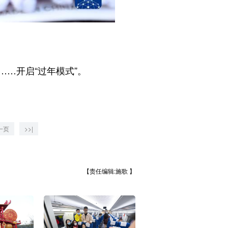
…开启“过年模式”。
一页
>>|
【责任编辑:施歌 】