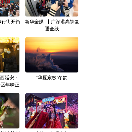
步行街开街
新华全媒+丨广深港高铁复
通全线
西延安：
“华夏东极”冬韵
老区年味正