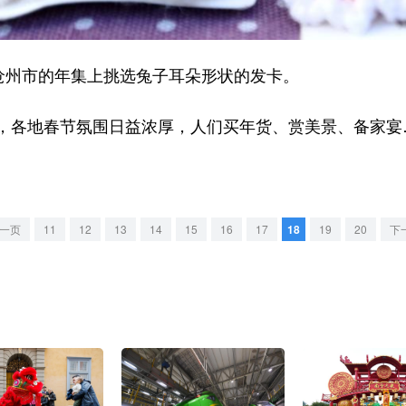
州市的年集上挑选兔子耳朵形状的发卡。
地春节氛围日益浓厚，人们买年货、赏美景、备家宴…
一页
11
12
13
14
15
16
17
18
19
20
下