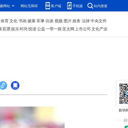
建网站
网站无障碍
客户端
手机版
站内搜索
体育
文化
书画
健康
军事
访谈
视频
图片
政务
法律
中央文件
展
彩票
娱乐
时尚
悦读
公益
一带一路
亚太网
上市公司
文化产业