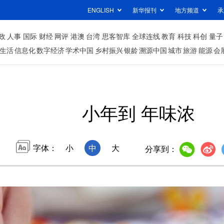
ENGLISH
新华报刊
地方频道
承
政
人事
国际
财经
网评
港澳
台湾
思客智库
全球连线
教育
科技
科创
量子
生活
信息化
数字经济
学术中国
乡村振兴
银龄
溯源中国
城市
旅游
能源
会
小年到 年味浓
字体：
小
中
大
分享到：