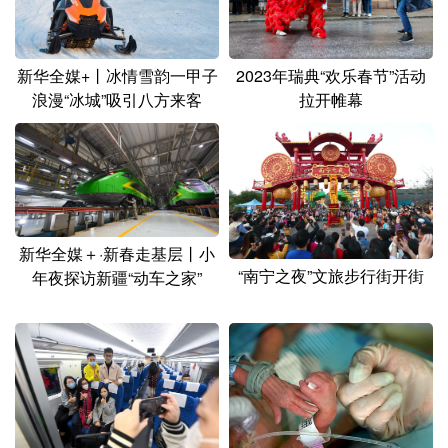
山东
河南
湖北
湖南
广东
广西
海南
重庆
新华全媒+丨冰情雪韵一甲子
2023年瑞典“欢乐春节”活动
四川
贵州
云南
西藏
浪漫“冰城”吸引八方来客
拉开帷幕
陕西
甘肃
青海
宁夏
新疆
内蒙古
黑龙江
多语种频道
新华全媒＋·新春走基层丨小
“南宁之夜”文旅步行街开街
年夜探访新疆“动车之家”
English
Español
Français
عربى
Русский язык
日本語
한국어
Deutsch
Português