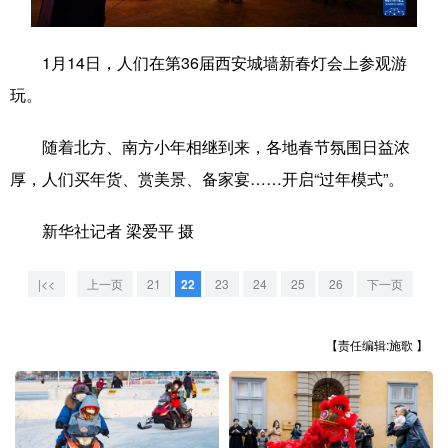
学术中国
乡村振兴
银龄
溯源中国
1月14日，人们在第36届西安城墙新春灯会上参观游
城市
旅游
能源
会展
玩。
彩票
娱乐
时尚
悦读
随着北方、南方小年相继到来，各地春节氛围日益浓
公益
一带一路
亚太网
上市公司
厚，人们买年货、赏美景、备家宴……开启“过年模式”。
文化产业
新华社记者 梁爱平 摄
地方频道
|<<
上一页
21
22
23
24
25
26
下一页
北京
天津
河北
山西
【责任编辑:施歌 】
辽宁
吉林
上海
江苏
浙江
安徽
福建
江西