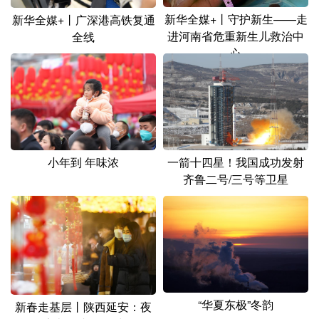
新华全媒+丨守护新生——走
新华全媒+丨广深港高铁复通
进河南省危重新生儿救治中
全线
心
一箭十四星！我国成功发射
小年到 年味浓
齐鲁二号/三号等卫星
“华夏东极”冬韵
新春走基层丨陕西延安：夜