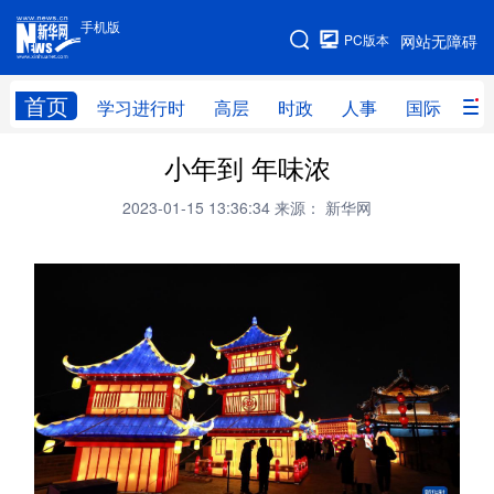
手机版
手机版
PC版本
网站无障碍
网站地图
首页
学习进行时
高层
时政
人事
国际
财
小年到 年味浓
学习进行时
高层
时政
人事
2023-01-15 13:36:34
来源： 新华网
国际
财经
网评
港澳
台湾
思客智库
全球连线
教育
科技
科创
量子
体育
文化
书画
健康
军事
访谈
视频
图片
政务
法律
中央文件
金融
汽车
食品
人居
信息化
数字经济