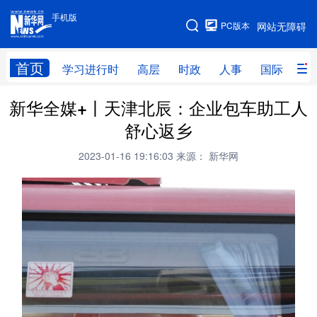
手机版
手机版
PC版本
网站无障碍
网站地图
首页
学习进行时
高层
时政
人事
国际
财
新华全媒+丨天津北辰：企业包车助工人
学习进行时
高层
时政
人事
舒心返乡
国际
财经
网评
港澳
2023-01-16 19:16:03
来源： 新华网
台湾
思客智库
全球连线
教育
科技
科创
量子
体育
文化
书画
健康
军事
访谈
视频
图片
政务
法律
中央文件
金融
汽车
食品
人居
信息化
数字经济