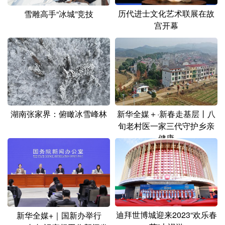
历代进士文化艺术联展在故
雪雕高手“冰城”竞技
宫开幕
湖南张家界：俯瞰冰雪峰林
新华全媒＋·新春走基层丨八
旬老村医一家三代守护乡亲
健康
迪拜世博城迎来2023“欢乐春
新华全媒+｜国新办举行