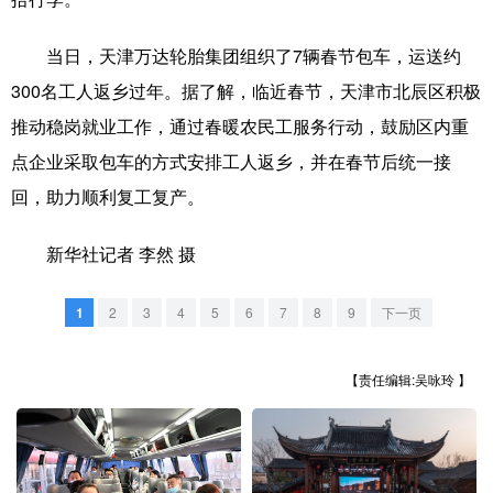
山东
河南
湖北
湖南
广东
广西
海南
重庆
当日，天津万达轮胎集团组织了7辆春节包车，运送约
300名工人返乡过年。据了解，临近春节，天津市北辰区积极
四川
贵州
云南
西藏
推动稳岗就业工作，通过春暖农民工服务行动，鼓励区内重
陕西
甘肃
青海
宁夏
点企业采取包车的方式安排工人返乡，并在春节后统一接
新疆
内蒙古
黑龙江
回，助力顺利复工复产。
新华社记者 李然 摄
多语种频道
1
2
3
4
5
6
7
8
9
下一页
English
Español
Français
عربى
Русский язык
日本語
한국어
【责任编辑:吴咏玲 】
Deutsch
Português