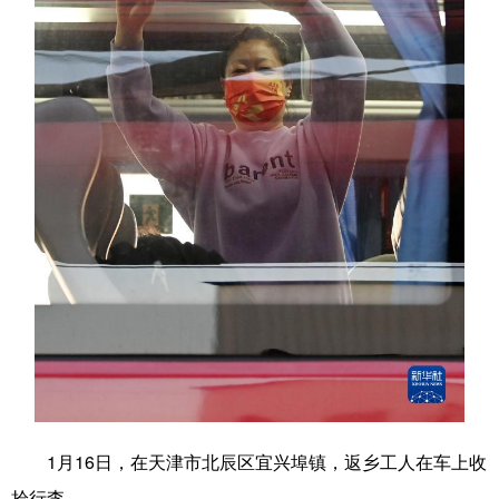
学术中国
乡村振兴
银龄
溯源中国
城市
旅游
能源
会展
彩票
娱乐
时尚
悦读
公益
一带一路
亚太网
上市公司
文化产业
地方频道
北京
天津
河北
山西
辽宁
吉林
上海
江苏
浙江
安徽
福建
江西
1月16日，在天津市北辰区宜兴埠镇，返乡工人在车上收
拾行李。