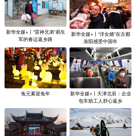
山东
河南
湖北
湖南
广东
广西
海南
重庆
四川
贵州
云南
西藏
新华全媒+丨“雷神兄弟”易生
新华全媒+丨“洋女婿”在古都
军的春运返乡路
陕西
甘肃
青海
宁夏
洛阳感受中国年
新疆
内蒙古
黑龙江
多语种频道
English
Español
Français
عربى
兔元素迎兔年
新华全媒+丨天津北辰：企业
包车助工人舒心返乡
Русский язык
日本語
한국어
Deutsch
Português