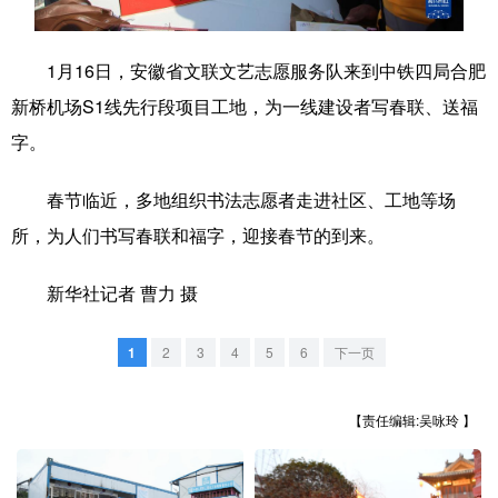
学术中国
乡村振兴
银龄
溯源中国
1月16日，安徽省文联文艺志愿服务队来到中铁四局合肥
城市
旅游
能源
会展
新桥机场S1线先行段项目工地，为一线建设者写春联、送福
彩票
娱乐
时尚
悦读
字。
公益
一带一路
亚太网
上市公司
春节临近，多地组织书法志愿者走进社区、工地等场
文化产业
所，为人们书写春联和福字，迎接春节的到来。
新华社记者 曹力 摄
地方频道
1
2
3
4
5
6
下一页
北京
天津
河北
山西
辽宁
吉林
上海
江苏
【责任编辑:吴咏玲 】
浙江
安徽
福建
江西