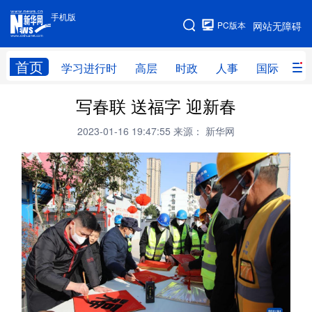
手机版
手机版
PC版本
网站无障碍
网站地图
首页
学习进行时
高层
时政
人事
国际
财
写春联 送福字 迎新春
学习进行时
高层
时政
人事
2023-01-16 19:47:55
来源： 新华网
国际
财经
网评
港澳
台湾
思客智库
全球连线
教育
科技
科创
量子
体育
文化
书画
健康
军事
访谈
视频
图片
政务
法律
中央文件
金融
汽车
食品
人居
信息化
数字经济