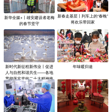
新春走基层丨列车上的“春晚”
新华全媒+丨雄安建设者老梅
将欢乐带回家
的春节坚守
新时代新征程新伟业丨促进
年味暖归途
人与自然和谐共生——各地
贯彻落实党的二十大精神推
动绿色发展观察