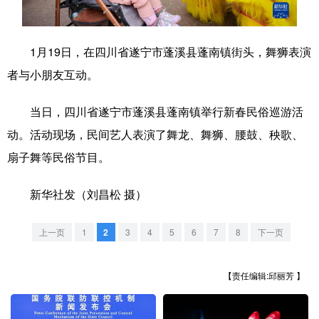
学术中国
乡村振兴
银龄
溯源中国
1月19日，在四川省遂宁市蓬溪县蓬南镇街头，舞狮表演
城市
旅游
能源
会展
者与小朋友互动。
彩票
娱乐
时尚
悦读
当日，四川省遂宁市蓬溪县蓬南镇举行新春民俗巡游活
公益
一带一路
亚太网
上市公司
动。活动现场，民间艺人表演了舞龙、舞狮、腰鼓、秧歌、
文化产业
扇子舞等民俗节目。
新华社发（刘昌松 摄）
地方频道
上一页
1
2
3
4
5
6
7
8
下一页
北京
天津
河北
山西
辽宁
吉林
上海
江苏
【责任编辑:邱丽芳 】
浙江
安徽
福建
江西