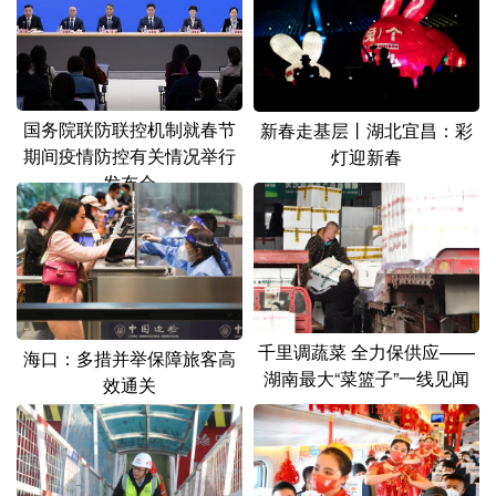
山东
河南
湖北
湖南
广东
广西
海南
重庆
四川
贵州
云南
西藏
国务院联防联控机制就春节
新春走基层丨湖北宜昌：彩
陕西
甘肃
青海
宁夏
期间疫情防控有关情况举行
灯迎新春
发布会
新疆
内蒙古
黑龙江
多语种频道
English
Español
Français
عربى
千里调蔬菜 全力保供应——
海口：多措并举保障旅客高
Русский язык
日本語
한국어
湖南最大“菜篮子”一线见闻
效通关
Deutsch
Português