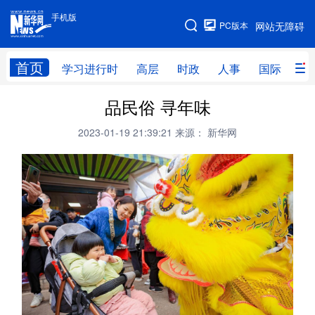
手机版
手机版
PC版本
网站无障碍
网站地图
首页
学习进行时
高层
时政
人事
国际
财
品民俗 寻年味
学习进行时
高层
时政
人事
2023-01-19 21:39:21
来源： 新华网
国际
财经
网评
港澳
台湾
思客智库
全球连线
教育
科技
科创
量子
体育
文化
书画
健康
军事
访谈
视频
图片
政务
法律
中央文件
金融
汽车
食品
人居
信息化
数字经济