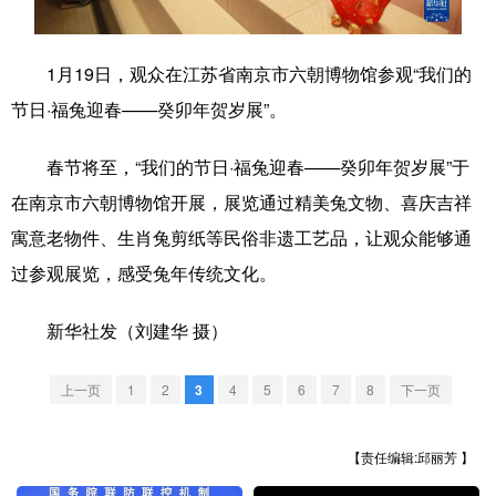
学术中国
乡村振兴
银龄
溯源中国
1月19日，观众在江苏省南京市六朝博物馆参观“我们的
城市
旅游
能源
会展
节日·福兔迎春——癸卯年贺岁展”。
彩票
娱乐
时尚
悦读
春节将至，“我们的节日·福兔迎春——癸卯年贺岁展”于
公益
一带一路
亚太网
上市公司
在南京市六朝博物馆开展，展览通过精美兔文物、喜庆吉祥
文化产业
寓意老物件、生肖兔剪纸等民俗非遗工艺品，让观众能够通
过参观展览，感受兔年传统文化。
地方频道
新华社发（刘建华 摄）
北京
天津
河北
山西
上一页
1
2
3
4
5
6
7
8
下一页
辽宁
吉林
上海
江苏
浙江
安徽
福建
江西
【责任编辑:邱丽芳 】