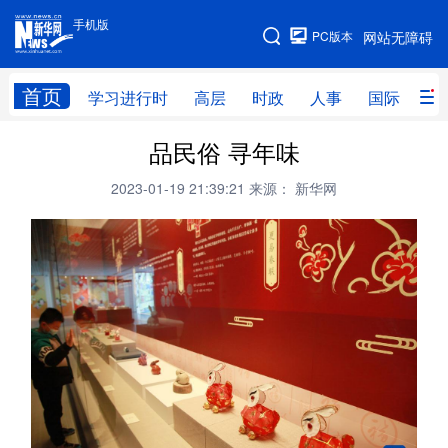
手机版
手机版
PC版本
网站无障碍
网站地图
首页
学习进行时
高层
时政
人事
国际
财
品民俗 寻年味
学习进行时
高层
时政
人事
2023-01-19 21:39:21
来源： 新华网
国际
财经
网评
港澳
台湾
思客智库
全球连线
教育
科技
科创
量子
体育
文化
书画
健康
军事
访谈
视频
图片
政务
法律
中央文件
金融
汽车
食品
人居
信息化
数字经济