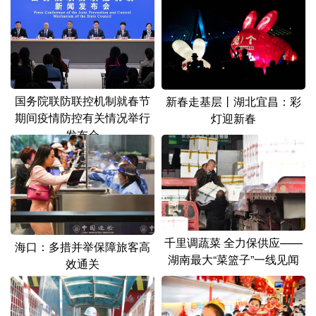
山东
河南
湖北
湖南
广东
广西
海南
重庆
四川
贵州
云南
西藏
陕西
甘肃
青海
宁夏
国务院联防联控机制就春节
新春走基层丨湖北宜昌：彩
期间疫情防控有关情况举行
灯迎新春
新疆
内蒙古
黑龙江
发布会
多语种频道
English
Español
Français
عربى
Русский язык
日本語
한국어
千里调蔬菜 全力保供应——
海口：多措并举保障旅客高
湖南最大“菜篮子”一线见闻
效通关
Deutsch
Português