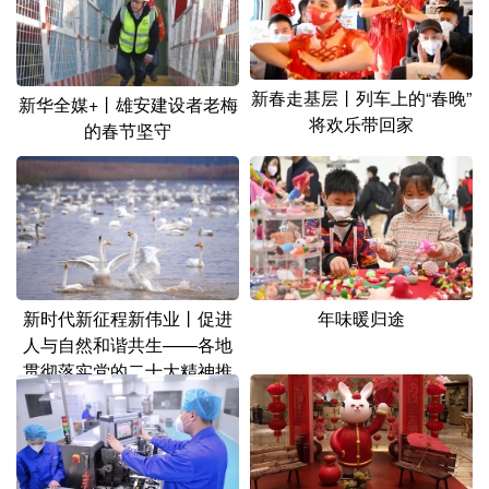
新春走基层丨列车上的“春晚”
新华全媒+丨雄安建设者老梅
将欢乐带回家
的春节坚守
新时代新征程新伟业丨促进
年味暖归途
人与自然和谐共生——各地
贯彻落实党的二十大精神推
动绿色发展观察