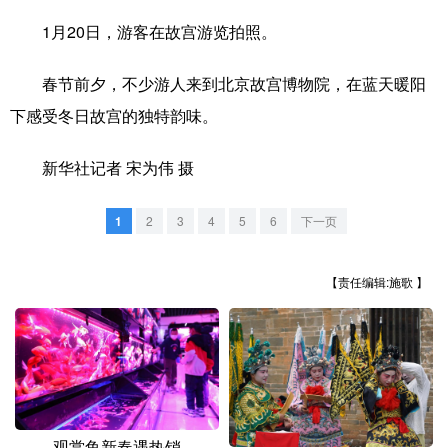
1月20日，游客在故宫游览拍照。
学术中国
乡村振兴
银龄
溯源中国
城市
旅游
能源
会展
春节前夕，不少游人来到北京故宫博物院，在蓝天暖阳
下感受冬日故宫的独特韵味。
彩票
娱乐
时尚
悦读
公益
一带一路
亚太网
上市公司
新华社记者 宋为伟 摄
文化产业
1
2
3
4
5
6
下一页
地方频道
【责任编辑:施歌 】
北京
天津
河北
山西
辽宁
吉林
上海
江苏
浙江
安徽
福建
江西
观赏鱼新春遇热销