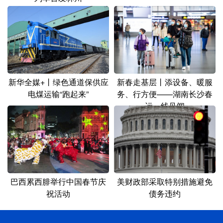
新华全媒+丨绿色通道保供应
新春走基层丨添设备、暖服
电煤运输“跑起来”
务、行方便——湖南长沙春
运一线见闻
巴西累西腓举行中国春节庆
美财政部采取特别措施避免
祝活动
债务违约