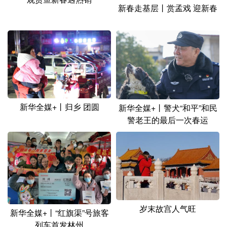
山东
河南
湖北
湖南
新春走基层丨赏孟戏 迎新春
广东
广西
海南
重庆
四川
贵州
云南
西藏
陕西
甘肃
青海
宁夏
新疆
内蒙古
黑龙江
新华全媒+丨归乡 团圆
新华全媒+丨警犬“和平”和民
警老王的最后一次春运
多语种频道
English
Español
Français
عربى
Русский язык
日本語
한국어
Deutsch
Português
岁末故宫人气旺
新华全媒+丨“红旗渠”号旅客
列车首发林州