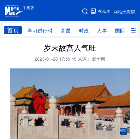
手机版
手机版
PC版本
网站无障碍
网站地图
首页
学习进行时
高层
时政
人事
国际
财
岁末故宫人气旺
学习进行时
高层
时政
人事
2023-01-20 17:50:49
来源： 新华网
国际
财经
网评
港澳
台湾
思客智库
全球连线
教育
科技
科创
量子
体育
文化
书画
健康
军事
访谈
视频
图片
政务
法律
中央文件
金融
汽车
食品
人居
信息化
数字经济