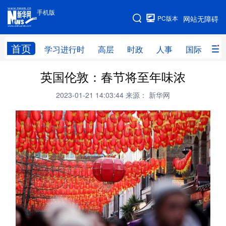
手机版
手机版
PC版本
网站无障碍
网站地图
首页
学习进行时
高层
时政
人事
国际
财
英国伦敦：春节将至年味浓
学习进行时
高层
时政
人事
2023-01-21 14:03:44
来源： 新华网
国际
财经
网评
港澳
台湾
思客智库
全球连线
教育
科技
科创
量子
体育
文化
书画
健康
军事
访谈
视频
图片
政务
法律
中央文件
金融
汽车
食品
人居
信息化
数字经济