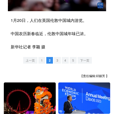
学术中国
乡村振兴
银龄
溯源中国
1月20日，人们在英国伦敦中国城内游览。
城市
旅游
能源
会展
彩票
娱乐
时尚
悦读
中国农历新春临近，伦敦中国城年味已浓。
公益
一带一路
亚太网
上市公司
新华社记者 李颖 摄
文化产业
上一页
1
2
3
4
5
下一页
地方频道
【责任编辑:邱丽芳 】
北京
天津
河北
山西
辽宁
吉林
上海
江苏
浙江
安徽
福建
江西