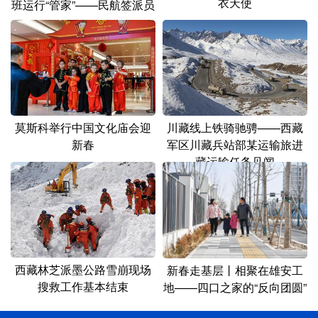
衣天使
班运行“管家”——民航签派员
莫斯科举行中国文化庙会迎
川藏线上铁骑驰骋——西藏
新春
军区川藏兵站部某运输旅进
藏运输任务见闻
西藏林芝派墨公路雪崩现场
新春走基层丨相聚在雄安工
搜救工作基本结束
地——四口之家的“反向团圆”