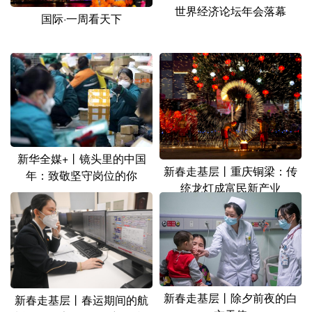
山东
河南
湖北
湖南
世界经济论坛年会落幕
国际·一周看天下
广东
广西
海南
重庆
四川
贵州
云南
西藏
陕西
甘肃
青海
宁夏
新疆
内蒙古
黑龙江
新华全媒+丨镜头里的中国
新春走基层丨重庆铜梁：传
多语种频道
年：致敬坚守岗位的你
统龙灯成富民新产业
English
Español
Français
عربى
Русский язык
日本語
한국어
Deutsch
Português
新春走基层丨除夕前夜的白
新春走基层丨春运期间的航