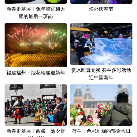
新春走基层丨兔年警官梅大
海外庆春节
顺的最后一班岗
赏冰雕舞龙狮 芬兰多彩活动
福建福州：烟花璀璨迎新年
迎中国新年
新春走基层丨西藏：除夕普
荷兰：色彩斑斓的郁金香日