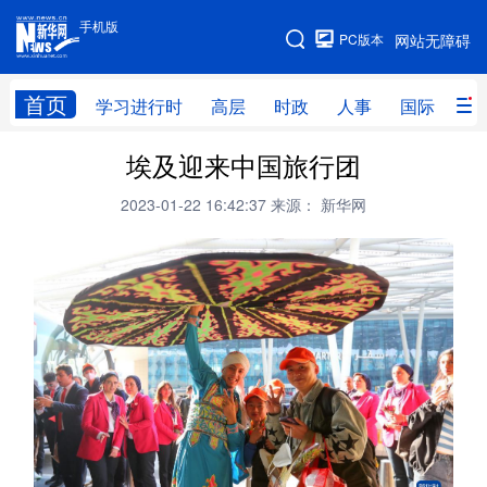
手机版
手机版
PC版本
网站无障碍
网站地图
首页
学习进行时
高层
时政
人事
国际
财
埃及迎来中国旅行团
学习进行时
高层
时政
人事
2023-01-22 16:42:37
来源： 新华网
国际
财经
网评
港澳
台湾
思客智库
全球连线
教育
科技
科创
量子
体育
文化
书画
健康
军事
访谈
视频
图片
政务
法律
中央文件
金融
汽车
食品
人居
信息化
数字经济