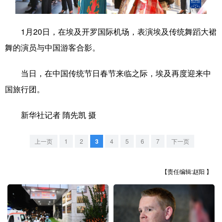
学术中国
乡村振兴
银龄
溯源中国
1月20日，在埃及开罗国际机场，表演埃及传统舞蹈大裙
城市
旅游
能源
会展
舞的演员与中国游客合影。
彩票
娱乐
时尚
悦读
当日，在中国传统节日春节来临之际，埃及再度迎来中
公益
一带一路
亚太网
上市公司
国旅行团。
文化产业
新华社记者 隋先凯 摄
地方频道
上一页
1
2
3
4
5
6
7
下一页
北京
天津
河北
山西
【责任编辑:赵阳 】
辽宁
吉林
上海
江苏
浙江
安徽
福建
江西