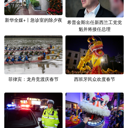
山东
河南
湖北
湖南
广东
广西
海南
重庆
新华全媒+丨急诊室的除夕夜
希普金斯出任新西兰工党党
四川
贵州
云南
西藏
魁并将接任总理
陕西
甘肃
青海
宁夏
新疆
内蒙古
黑龙江
多语种频道
菲律宾：龙舟竞渡庆春节
西班牙民众欢度春节
English
Español
Français
عربى
Русский язык
日本語
한국어
Deutsch
Português