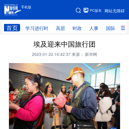
手机版
手机版
PC版本
网站无障碍
网站地图
首页
学习进行时
高层
时政
人事
国际
财
埃及迎来中国旅行团
学习进行时
高层
时政
人事
2023-01-22 16:42:37
来源： 新华网
国际
财经
网评
港澳
台湾
思客智库
全球连线
教育
科技
科创
量子
体育
文化
书画
健康
军事
访谈
视频
图片
政务
法律
中央文件
金融
汽车
食品
人居
信息化
数字经济