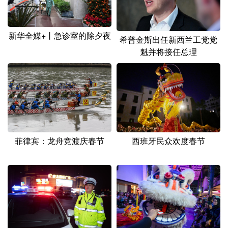
山东
河南
湖北
湖南
广东
广西
海南
重庆
新华全媒+丨急诊室的除夕夜
希普金斯出任新西兰工党党
四川
贵州
云南
西藏
魁并将接任总理
陕西
甘肃
青海
宁夏
新疆
内蒙古
黑龙江
多语种频道
菲律宾：龙舟竞渡庆春节
西班牙民众欢度春节
English
Español
Français
عربى
Русский язык
日本語
한국어
Deutsch
Português