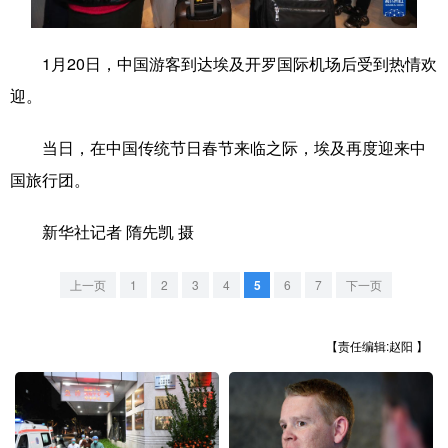
学术中国
乡村振兴
银龄
溯源中国
1月20日，中国游客到达埃及开罗国际机场后受到热情欢
城市
旅游
能源
会展
迎。
彩票
娱乐
时尚
悦读
当日，在中国传统节日春节来临之际，埃及再度迎来中
公益
一带一路
亚太网
上市公司
国旅行团。
文化产业
新华社记者 隋先凯 摄
地方频道
上一页
1
2
3
4
5
6
7
下一页
北京
天津
河北
山西
【责任编辑:赵阳 】
辽宁
吉林
上海
江苏
浙江
安徽
福建
江西