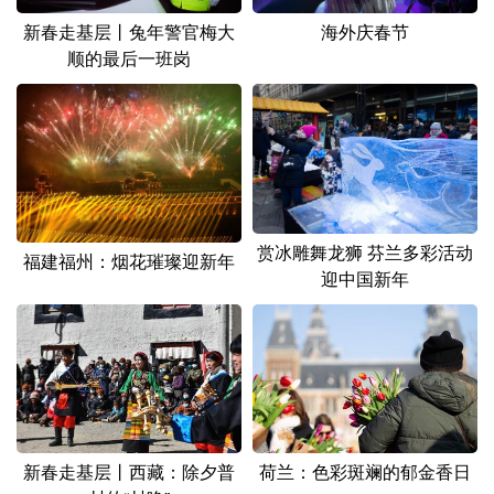
新春走基层丨兔年警官梅大
海外庆春节
顺的最后一班岗
赏冰雕舞龙狮 芬兰多彩活动
福建福州：烟花璀璨迎新年
迎中国新年
新春走基层丨西藏：除夕普
荷兰：色彩斑斓的郁金香日