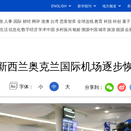
ENGLISH
新华报刊
地方频道
承
政
人事
国际
财经
网评
港澳
台湾
思客智库
全球连线
教育
科技
科创
量子
生活
信息化
数字经济
学术中国
乡村振兴
银龄
溯源中国
城市
旅游
能源
会
新西兰奥克兰国际机场逐步
字体：
小
中
大
分享到：