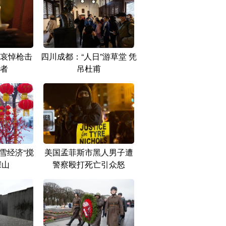
哀悼枪击
四川成都：“人日”游草堂 凭
者
吊杜甫
雪经济“搅
美国孟菲斯市黑人男子遭
深山
警察殴打死亡引众怒