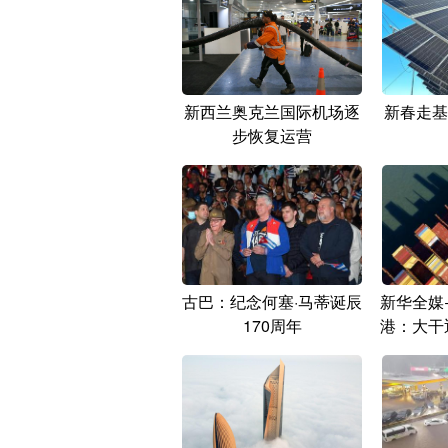
新西兰奥克兰国际机场逐
新春走基
步恢复运营
古巴：纪念何塞·马蒂诞辰
新华全媒
170周年
港：大干