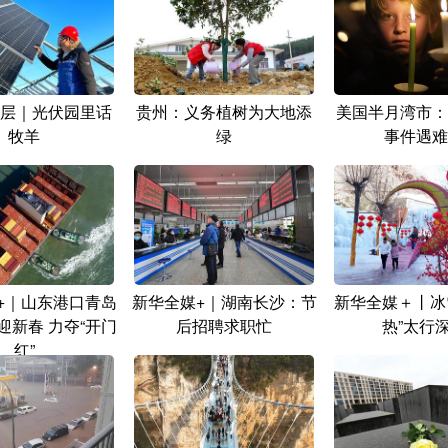
层｜光伏园里话
贵州：义务植树为大地添
美国半月湾市：
牧羊
绿
事件遇难
+｜山东港口青岛
新华全媒+｜湖南长沙：节
新华全媒＋丨冰
迎新春 力夺“开门
后招聘求职忙
热”太行
红”