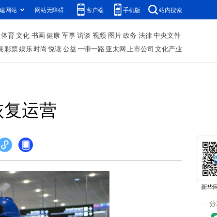
建网站
网站无障碍
客户端
手机版
站内搜索
体育
文化
书画
健康
军事
访谈
视频
图片
政务
法律
中央文件
展
彩票
娱乐
时尚
悦读
公益
一带一路
亚太网
上市公司
文化产业
恢复运营