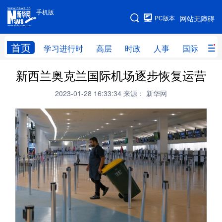
手机版
手机版
PC版本
网站无障碍
网站地图
首页
学习进行时
高层
时政
人事
国际
财
新西兰奥克兰国际机场逐步恢复运营
学习进行时
高层
时政
人事
2023-01-28 16:33:34
来源： 新华网
国际
财经
网评
港澳
台湾
思客智库
全球连线
教育
科技
科创
量子
体育
文化
书画
健康
军事
访谈
视频
图片
政务
法律
中央文件
金融
汽车
食品
人居
信息化
数字经济