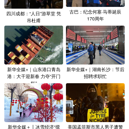
古巴：纪念何塞·马蒂诞辰
四川成都：“人日”游草堂 凭
170周年
吊杜甫
新华全媒+｜山东港口青岛
新华全媒+｜湖南长沙：节后
港：大干迎新春 力夺“开门
招聘求职忙
红”
新华全媒＋丨冰雪经济“搅
美国孟菲斯市黑人男子遭警