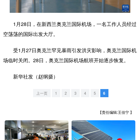
学术中国
乡村振兴
银龄
溯源中国
1月28日，在新西兰奥克兰国际机场，一名工作人员经过
城市
旅游
能源
会展
空荡荡的国际出发大厅。
彩票
娱乐
时尚
悦读
受1月27日奥克兰罕见暴雨引发洪灾影响，奥克兰国际机
公益
一带一路
亚太网
上市公司
场临时关闭。28日，奥克兰国际机场航班开始逐步恢复。
文化产业
新华社发（赵纲摄）
地方频道
上一页
1
2
3
4
5
6
北京
天津
河北
山西
【责任编辑:王佳宁 】
辽宁
吉林
上海
江苏
浙江
安徽
福建
江西