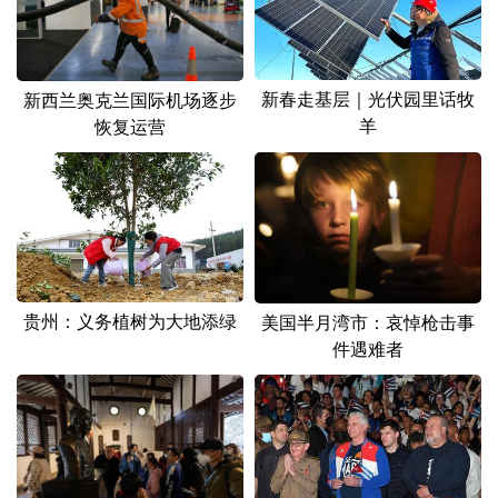
山东
河南
湖北
湖南
广东
广西
海南
重庆
新春走基层｜光伏园里话牧
新西兰奥克兰国际机场逐步
四川
贵州
云南
西藏
羊
恢复运营
陕西
甘肃
青海
宁夏
新疆
内蒙古
黑龙江
多语种频道
贵州：义务植树为大地添绿
美国半月湾市：哀悼枪击事
English
Español
Français
عربى
件遇难者
Русский язык
日本語
한국어
Deutsch
Português