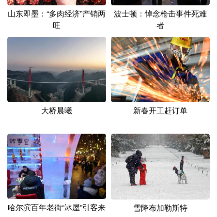
山东即墨：“多肉经济”产销两
波士顿：悼念枪击事件死难
旺
者
大桥晨曦
新春开工赶订单
哈尔滨百年老街“冰屋”引客来
雪降布加勒斯特