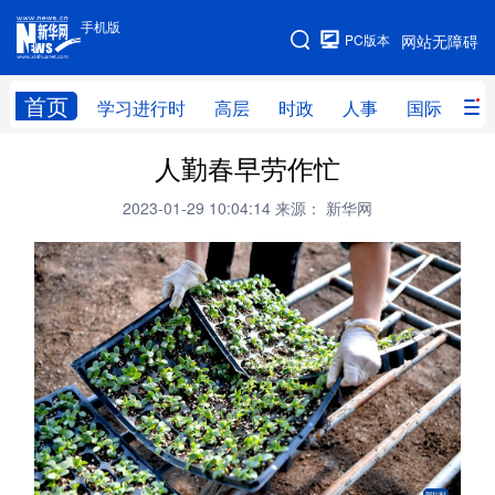
手机版
手机版
PC版本
网站无障碍
网站地图
首页
学习进行时
高层
时政
人事
国际
财
人勤春早劳作忙
学习进行时
高层
时政
人事
2023-01-29 10:04:14
来源： 新华网
国际
财经
网评
港澳
台湾
思客智库
全球连线
教育
科技
科创
量子
体育
文化
书画
健康
军事
访谈
视频
图片
政务
法律
中央文件
金融
汽车
食品
人居
信息化
数字经济