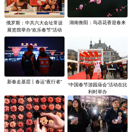
山东
河南
湖北
湖南
广东
广西
海南
重庆
湖南衡阳：鸟语花香迎春来
俄罗斯：中共六大会址常设
四川
贵州
云南
西藏
展览馆举办“欢乐春节”活动
陕西
甘肃
青海
宁夏
新疆
内蒙古
黑龙江
多语种频道
新春走基层丨春运“夜行者”
“中国春节游园庙会”活动在比
English
Español
Français
عربى
利时举办
Русский язык
日本語
한국어
Deutsch
Português