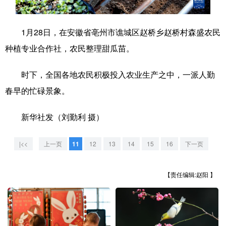
学术中国
乡村振兴
银龄
溯源中国
1月28日，在安徽省亳州市谯城区赵桥乡赵桥村森盛农民
城市
旅游
能源
会展
种植专业合作社，农民整理甜瓜苗。
彩票
娱乐
时尚
悦读
时下，全国各地农民积极投入农业生产之中，一派人勤
公益
一带一路
亚太网
上市公司
春早的忙碌景象。
文化产业
新华社发（刘勤利 摄）
地方频道
|<<
上一页
11
12
13
14
15
16
下一页
北京
天津
河北
山西
【责任编辑:赵阳 】
辽宁
吉林
上海
江苏
浙江
安徽
福建
江西