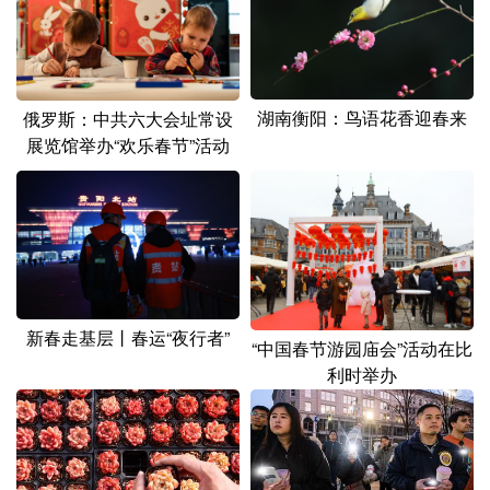
山东
河南
湖北
湖南
广东
广西
海南
重庆
四川
贵州
云南
西藏
湖南衡阳：鸟语花香迎春来
俄罗斯：中共六大会址常设
展览馆举办“欢乐春节”活动
陕西
甘肃
青海
宁夏
新疆
内蒙古
黑龙江
多语种频道
English
Español
Français
عربى
新春走基层丨春运“夜行者”
“中国春节游园庙会”活动在比
Русский язык
日本語
한국어
利时举办
Deutsch
Português