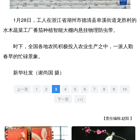
学术中国
乡村振兴
银龄
溯源中国
1月28日，工人在浙江省湖州市德清县阜溪街道龙胜村的
城市
旅游
能源
会展
水木蔬菜工厂番茄种植智能大棚内悬挂物理防虫带。
彩票
娱乐
时尚
悦读
时下，全国各地农民积极投入农业生产之中，一派人勤
公益
一带一路
亚太网
上市公司
春早的忙碌景象。
文化产业
新华社发（谢尚国 摄）
地方频道
上一页
1
2
3
4
5
6
7
8
9
10
下一页
>>|
北京
天津
河北
山西
辽宁
吉林
上海
江苏
【责任编辑:赵阳 】
浙江
安徽
福建
江西