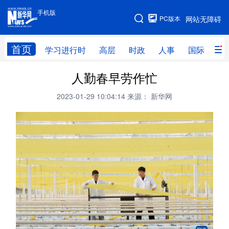
手机版
手机版
PC版本
网站无障碍
网站地图
首页
学习进行时
高层
时政
人事
国际
财
人勤春早劳作忙
学习进行时
高层
时政
人事
2023-01-29 10:04:14
来源： 新华网
国际
财经
网评
港澳
台湾
思客智库
全球连线
教育
科技
科创
量子
体育
文化
书画
健康
军事
访谈
视频
图片
政务
法律
中央文件
金融
汽车
食品
人居
信息化
数字经济