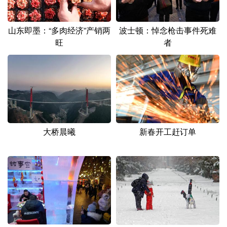
山东即墨：“多肉经济”产销两
波士顿：悼念枪击事件死难
旺
者
大桥晨曦
新春开工赶订单