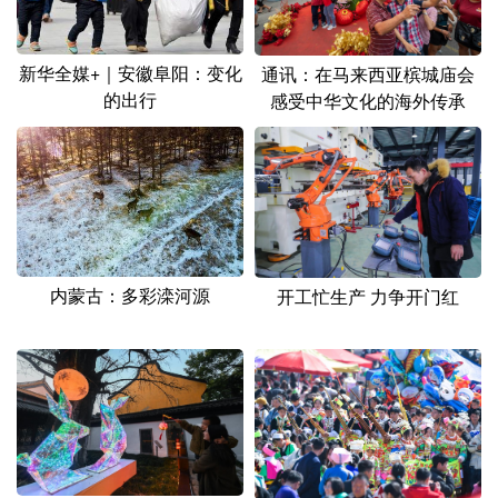
山东
河南
湖北
湖南
广东
广西
海南
重庆
新华全媒+｜安徽阜阳：变化
通讯：在马来西亚槟城庙会
的出行
感受中华文化的海外传承
四川
贵州
云南
西藏
陕西
甘肃
青海
宁夏
新疆
内蒙古
黑龙江
多语种频道
内蒙古：多彩滦河源
开工忙生产 力争开门红
English
Español
Français
عربى
Русский язык
日本語
한국어
Deutsch
Português