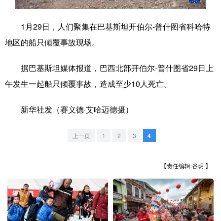
学术中国
乡村振兴
银龄
溯源中国
1月29日，人们聚集在巴基斯坦开伯尔-普什图省科哈特
城市
旅游
能源
会展
地区的船只倾覆事故现场。
彩票
娱乐
时尚
悦读
据巴基斯坦媒体报道，巴西北部开伯尔-普什图省29日上
公益
一带一路
亚太网
上市公司
午发生一起船只倾覆事故，造成至少10人死亡。
文化产业
新华社发（赛义德·艾哈迈德摄）
上一页
1
2
3
4
地方频道
北京
天津
河北
山西
【责任编辑:谷玥 】
辽宁
吉林
上海
江苏
浙江
安徽
福建
江西