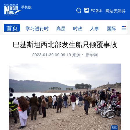
手机版
手机版
PC版本
网站无障碍
网站地图
首页
学习进行时
高层
时政
人事
国际
财
巴基斯坦西北部发生船只倾覆事故
学习进行时
高层
时政
人事
2023-01-30 09:09:19
来源： 新华网
国际
财经
网评
港澳
台湾
思客智库
全球连线
教育
科技
科创
量子
体育
文化
书画
健康
军事
访谈
视频
图片
政务
法律
中央文件
金融
汽车
食品
人居
信息化
数字经济