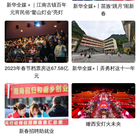
新华全媒＋｜江南古镇百年
新华全媒+丨苗族“跳月”闹新
元宵民俗“鳌山灯会”亮灯
春
2023年春节档票房达67.58亿
新华全媒+丨弄勇村这十一年
元
瞰西安灯火未央
新春招聘助就业