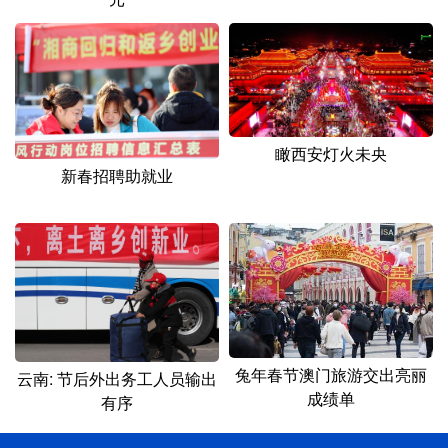
瞰西安灯火未央
新春招聘助就业
兔年春节澳门旅游交出亮丽
云南: 节后外出务工人员输出
成绩单
有序