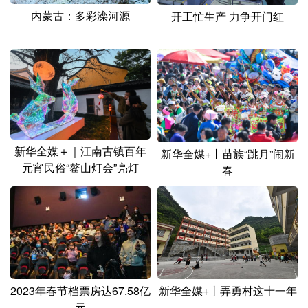
山东
河南
湖北
湖南
内蒙古：多彩滦河源
开工忙生产 力争开门红
广东
广西
海南
重庆
四川
贵州
云南
西藏
陕西
甘肃
青海
宁夏
新疆
内蒙古
黑龙江
新华全媒＋｜江南古镇百年
新华全媒+丨苗族“跳月”闹新
元宵民俗“鳌山灯会”亮灯
春
多语种频道
English
Español
Français
عربى
Русский язык
日本語
한국어
Deutsch
Português
2023年春节档票房达67.58亿
新华全媒+丨弄勇村这十一年
元