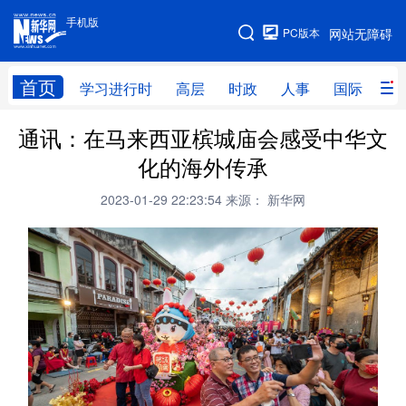
手机版
手机版
PC版本
网站无障碍
网站地图
首页
学习进行时
高层
时政
人事
国际
财
通讯：在马来西亚槟城庙会感受中华文
学习进行时
高层
时政
人事
化的海外传承
国际
财经
网评
港澳
2023-01-29 22:23:54
来源： 新华网
台湾
思客智库
全球连线
教育
科技
科创
量子
体育
文化
书画
健康
军事
访谈
视频
图片
政务
法律
中央文件
金融
汽车
食品
人居
信息化
数字经济