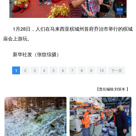
学术中国
乡村振兴
银龄
溯源中国
城市
旅游
能源
会展
1月28日，人们在马来西亚槟城州首府乔治市举行的槟城
彩票
娱乐
时尚
悦读
庙会上游玩。
公益
一带一路
亚太网
上市公司
新华社发（张纹综摄）
文化产业
1
2
3
4
5
6
7
8
9
10
下一页
地方频道
【责任编辑:刘笑冬 】
北京
天津
河北
山西
辽宁
吉林
上海
江苏
浙江
安徽
福建
江西