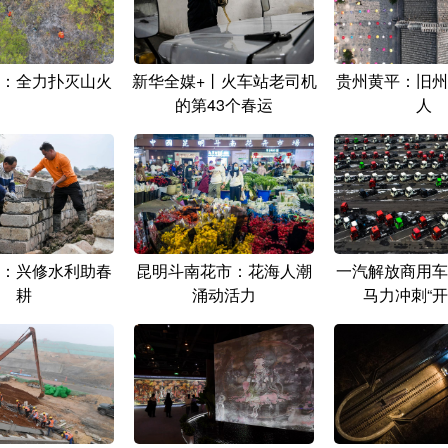
：全力扑灭山火
新华全媒+丨火车站老司机
贵州黄平：旧州
的第43个春运
人
：兴修水利助春
昆明斗南花市：花海人潮
一汽解放商用车
耕
涌动活力
马力冲刺“开