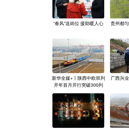
“春风”送岗位 援助暖人心
贵州都匀
新华全媒+丨陕西中欧班列
广西兴业
开年首月开行突破300列