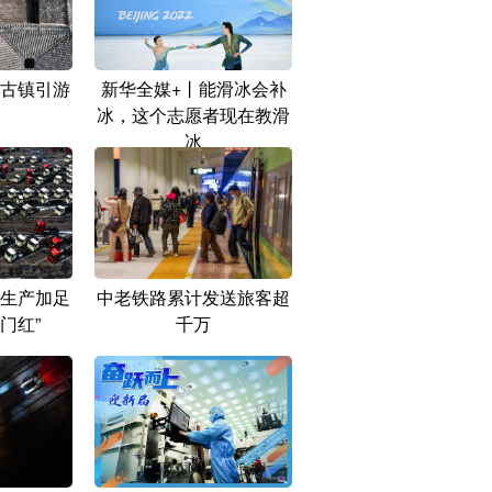
古镇引游
新华全媒+丨能滑冰会补
冰，这个志愿者现在教滑
冰
生产加足
中老铁路累计发送旅客超
门红”
千万