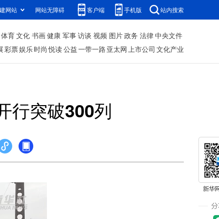
建网站
网站无障碍
客户端
手机版
站内搜索
体育
文化
书画
健康
军事
访谈
视频
图片
政务
法律
中央文件
展
彩票
娱乐
时尚
悦读
公益
一带一路
亚太网
上市公司
文化产业
行突破300列