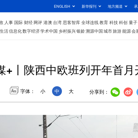
ENGLISH
新华报刊
地方频道
承
政
人事
国际
财经
网评
港澳
台湾
思客智库
全球连线
教育
科技
科创
量子
生活
信息化
数字经济
学术中国
乡村振兴
银龄
溯源中国
城市
旅游
能源
会
媒+丨陕西中欧班列开年首月开
字体：
小
中
大
分享到：