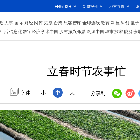
ENGLISH
新华报刊
地方频道
承
政
人事
国际
财经
网评
港澳
台湾
思客智库
全球连线
教育
科技
科创
量子
生活
信息化
数字经济
学术中国
乡村振兴
银龄
溯源中国
城市
旅游
能源
会
立春时节农事忙
字体：
小
中
大
分享到：