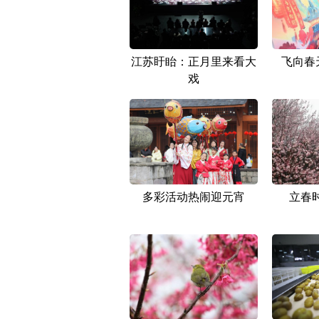
江苏盱眙：正月里来看大
飞向春
戏
多彩活动热闹迎元宵
立春