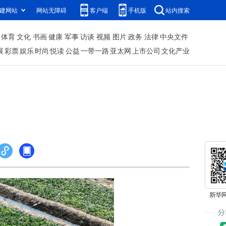
建网站
网站无障碍
客户端
手机版
站内搜索
体育
文化
书画
健康
军事
访谈
视频
图片
政务
法律
中央文件
展
彩票
娱乐
时尚
悦读
公益
一带一路
亚太网
上市公司
文化产业