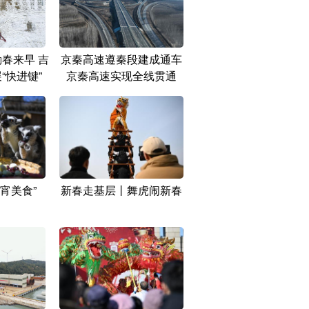
春来早 吉
京秦高速遵秦段建成通车
“快进键”
京秦高速实现全线贯通
宵美食”
新春走基层丨舞虎闹新春