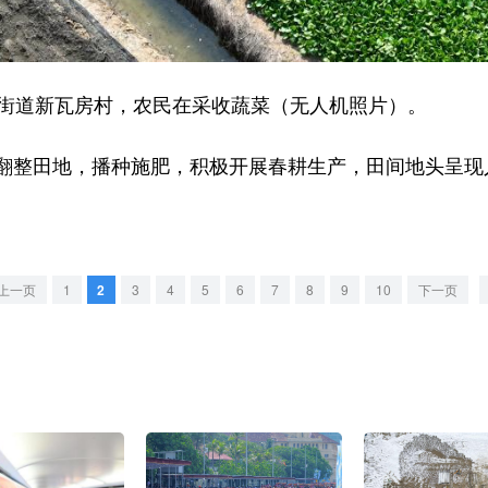
街道新瓦房村，农民在采收蔬菜（无人机照片）。
整田地，播种施肥，积极开展春耕生产，田间地头呈现
上一页
1
2
3
4
5
6
7
8
9
10
下一页