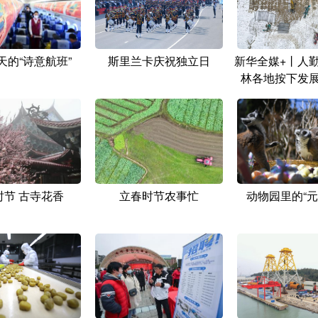
天的“诗意航班”
斯里兰卡庆祝独立日
新华全媒+丨人勤
林各地按下发展
时节 古寺花香
立春时节农事忙
动物园里的“元