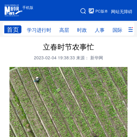
手机版
手机版
PC版本
网站无障碍
网站地图
首页
学习进行时
高层
时政
人事
国际
财
立春时节农事忙
学习进行时
高层
时政
人事
2023-02-04 19:38:33
来源： 新华网
国际
财经
网评
港澳
台湾
思客智库
全球连线
教育
科技
科创
量子
体育
文化
书画
健康
军事
访谈
视频
图片
政务
法律
中央文件
金融
汽车
食品
人居
信息化
数字经济