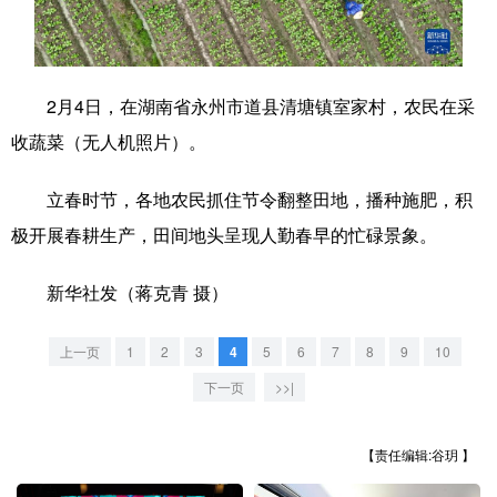
学术中国
乡村振兴
银龄
溯源中国
城市
旅游
能源
会展
2月4日，在湖南省永州市道县清塘镇室家村，农民在采
彩票
娱乐
时尚
悦读
收蔬菜（无人机照片）。
公益
一带一路
亚太网
上市公司
立春时节，各地农民抓住节令翻整田地，播种施肥，积
文化产业
极开展春耕生产，田间地头呈现人勤春早的忙碌景象。
新华社发（蒋克青 摄）
地方频道
上一页
1
2
3
4
5
6
7
8
9
10
北京
天津
河北
山西
下一页
>>|
辽宁
吉林
上海
江苏
【责任编辑:谷玥 】
浙江
安徽
福建
江西