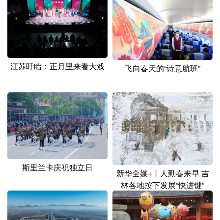
山东
河南
湖北
湖南
广东
广西
海南
重庆
四川
贵州
云南
西藏
陕西
甘肃
青海
宁夏
江苏盱眙：正月里来看大戏
飞向春天的“诗意航班”
新疆
内蒙古
黑龙江
多语种频道
English
Español
Français
عربى
Русский язык
日本語
한국어
斯里兰卡庆祝独立日
新华全媒+丨人勤春来早 吉
林各地按下发展“快进键”
Deutsch
Português