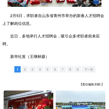
学术中国
乡村振兴
银龄
溯源中国
2月5日，求职者在山东省青州市举办的新春人才招聘会
城市
旅游
能源
会展
上了解岗位信息。
彩票
娱乐
时尚
悦读
近日，多地举行人才招聘会，吸引众多求职者前来应
公益
一带一路
亚太网
上市公司
聘。
文化产业
新华社发（王继林摄）
地方频道
1
2
3
4
5
6
7
8
9
下一页
北京
天津
河北
山西
【责任编辑:刘阳 】
辽宁
吉林
上海
江苏
浙江
安徽
福建
江西