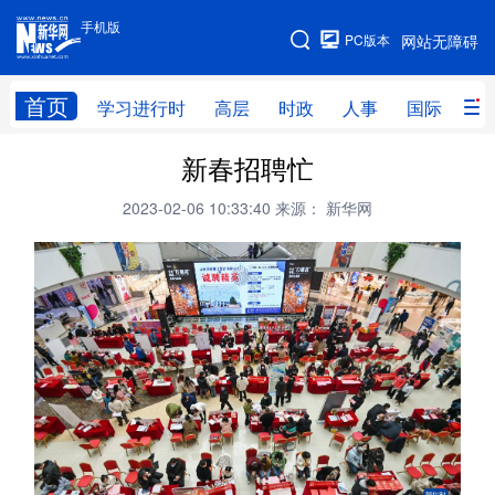
手机版
手机版
PC版本
网站无障碍
网站地图
首页
学习进行时
高层
时政
人事
国际
财
新春招聘忙
学习进行时
高层
时政
人事
2023-02-06 10:33:40
来源： 新华网
国际
财经
网评
港澳
台湾
思客智库
全球连线
教育
科技
科创
量子
体育
文化
书画
健康
军事
访谈
视频
图片
政务
法律
中央文件
金融
汽车
食品
人居
信息化
数字经济