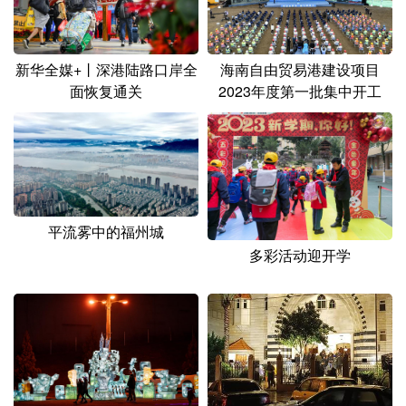
山东
河南
湖北
湖南
广东
广西
海南
重庆
新华全媒+丨深港陆路口岸全
海南自由贸易港建设项目
四川
贵州
云南
西藏
面恢复通关
2023年度第一批集中开工
陕西
甘肃
青海
宁夏
新疆
内蒙古
黑龙江
多语种频道
平流雾中的福州城
多彩活动迎开学
English
Español
Français
عربى
Русский язык
日本語
한국어
Deutsch
Português