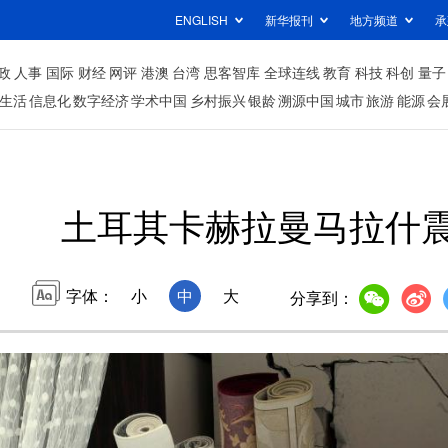
ENGLISH
新华报刊
地方频道
承
政
人事
国际
财经
网评
港澳
台湾
思客智库
全球连线
教育
科技
科创
量子
生活
信息化
数字经济
学术中国
乡村振兴
银龄
溯源中国
城市
旅游
能源
会
土耳其卡赫拉曼马拉什
字体：
小
中
大
分享到：