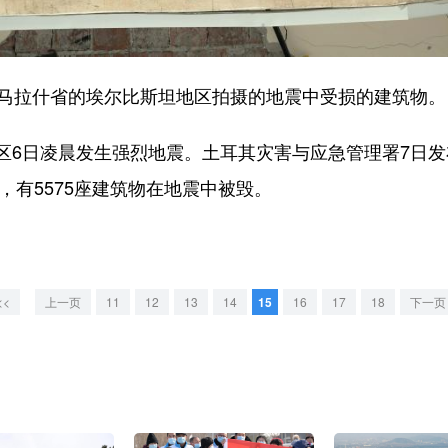
马拉什省的埃尔比斯坦地区拍摄的地震中受损的建筑物。
日凌晨发生强烈地震。土耳其灾害与应急管理署7日发
，有5575座建筑物在地震中被毁。
<<
上一页
11
12
13
14
15
16
17
18
下一页