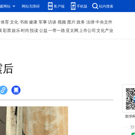
建网站
网站无障碍
客户端
手机版
站内搜索
体育
文化
书画
健康
军事
访谈
视频
图片
政务
法律
中央文件
展
彩票
娱乐
时尚
悦读
公益
一带一路
亚太网
上市公司
文化产业
震后