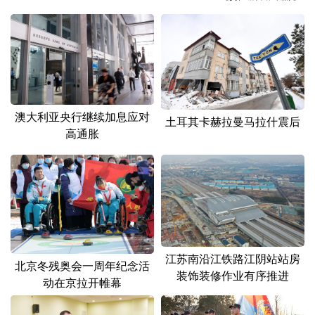
山东
河南
湖北
湖南
广东
广西
海南
重庆
四川
贵州
云南
西藏
陕西
甘肃
青海
宁夏
澳大利亚央行继续加息应对
土耳其卡赫拉曼马拉什震后
新疆
内蒙古
黑龙江
高通胀
多语种频道
English
Español
Français
عربى
Русский язык
日本語
한국어
江苏南沿江铁路江阴站站房
北京冬残奥会一周年纪念活
Deutsch
Português
装饰装修作业有序推进
动在京拉开帷幕