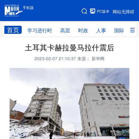
手机版
手机版
PC版本
网站无障碍
网站地图
首页
学习进行时
高层
时政
人事
国际
财
土耳其卡赫拉曼马拉什震后
学习进行时
高层
时政
人事
2023-02-07 21:10:37
来源： 新华网
国际
财经
网评
港澳
台湾
思客智库
全球连线
教育
科技
科创
量子
体育
文化
书画
健康
军事
访谈
视频
图片
政务
法律
中央文件
金融
汽车
食品
人居
信息化
数字经济