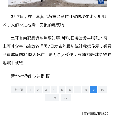
学术中国
乡村振兴
银龄
溯源中国
2月7日，在土耳其卡赫拉曼马拉什省的埃尔比斯坦地
城市
旅游
能源
会展
区，人们经过地震中受损的建筑物。
彩票
娱乐
时尚
悦读
土耳其南部靠近叙利亚边境地区6日凌晨发生强烈地震。
公益
一带一路
亚太网
上市公司
土耳其灾害与应急管理署7日发布的最新统计数据显示，强震
文化产业
已造成该国3432人死亡、两万余人受伤，有5575座建筑物在
地震中被毁。
地方频道
新华社记者 沙达提 摄
北京
天津
河北
山西
上一页
1
2
3
4
5
6
7
8
9
10
辽宁
吉林
上海
江苏
下一页
>>|
浙江
安徽
福建
江西
【责任编辑:张欣然 】