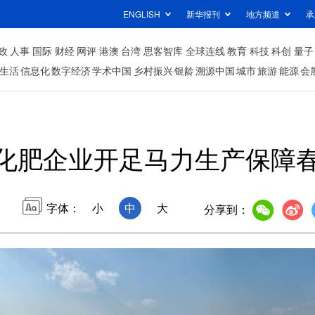
ENGLISH
新华报刊
地方频道
承
政
人事
国际
财经
网评
港澳
台湾
思客智库
全球连线
教育
科技
科创
量子
生活
信息化
数字经济
学术中国
乡村振兴
银龄
溯源中国
城市
旅游
能源
会
化肥企业开足马力生产保障
字体：
小
中
大
分享到：