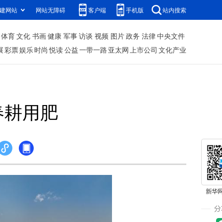
建网站
网站无障碍
客户端
手机版
站内搜索
体育
文化
书画
健康
军事
访谈
视频
图片
政务
法律
中央文件
展
彩票
娱乐
时尚
悦读
公益
一带一路
亚太网
上市公司
文化产业
春耕用肥