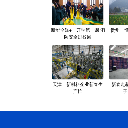
新华全媒+丨开学第一课 消
贵州：“
防安全进校园
天津：新材料企业新春生
新春走
产忙
子