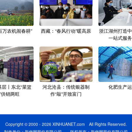
百万农机闹春耕”
西藏：“春风行动”暖高原
浙江湖州打造中
一站式服务
基层丨东北“菜篮
河北沧县：传统银器制
化肥生产运
”供销两旺
作“敲”开致富门
Copyright © 2000 - 2026 XINHUANET.com All Rights Reserved.
制作单位：新华网股份有限公司 版权所有：新华网股份有限公司