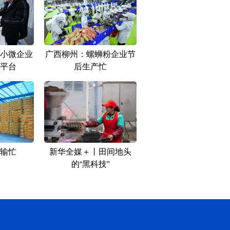
小微企业
广西柳州：螺蛳粉企业节
平台
后生产忙
输忙
新华全媒＋丨田间地头
的“黑科技”