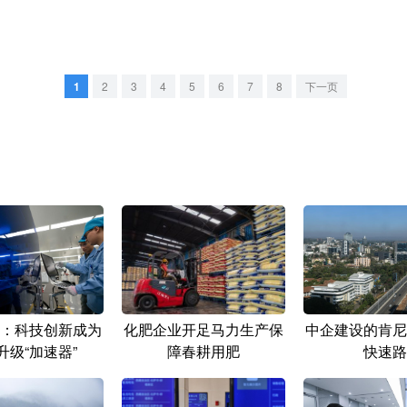
1
2
3
4
5
6
7
8
下一页
：科技创新成为
化肥企业开足马力生产保
中企建设的肯尼
升级“加速器”
障春耕用肥
快速路