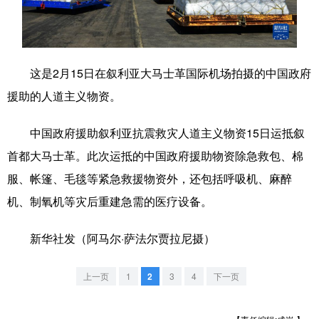
学术中国
乡村振兴
银龄
溯源中国
城市
旅游
能源
会展
这是2月15日在叙利亚大马士革国际机场拍摄的中国政府
彩票
娱乐
时尚
悦读
援助的人道主义物资。
公益
一带一路
亚太网
上市公司
中国政府援助叙利亚抗震救灾人道主义物资15日运抵叙
文化产业
首都大马士革。此次运抵的中国政府援助物资除急救包、棉
服、帐篷、毛毯等紧急救援物资外，还包括呼吸机、麻醉
机、制氧机等灾后重建急需的医疗设备。
地方频道
北京
天津
河北
山西
新华社发（阿马尔·萨法尔贾拉尼摄）
辽宁
吉林
上海
江苏
上一页
1
2
3
4
下一页
浙江
安徽
福建
江西