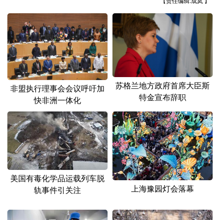
【责任编辑:成岚 】
山东
河南
湖北
湖南
广东
广西
海南
重庆
四川
贵州
云南
西藏
陕西
甘肃
青海
宁夏
苏格兰地方政府首席大臣斯
新疆
内蒙古
黑龙江
非盟执行理事会会议呼吁加
特金宣布辞职
快非洲一体化
多语种频道
English
Español
Français
عربى
Русский язык
日本語
한국어
美国有毒化学品运载列车脱
Deutsch
Português
上海豫园灯会落幕
轨事件引关注