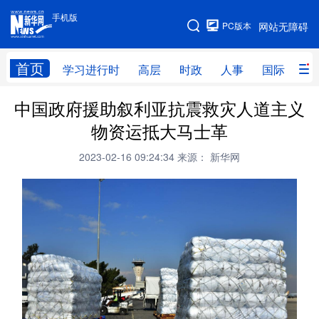
手机版
手机版
PC版本
网站无障碍
网站地图
首页
学习进行时
高层
时政
人事
国际
财
中国政府援助叙利亚抗震救灾人道主义
学习进行时
高层
时政
人事
物资运抵大马士革
国际
财经
网评
港澳
2023-02-16 09:24:34
来源： 新华网
台湾
思客智库
全球连线
教育
科技
科创
量子
体育
文化
书画
健康
军事
访谈
视频
图片
政务
法律
中央文件
金融
汽车
食品
人居
信息化
数字经济