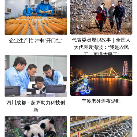
代表委员履职故事｜全国人
企业生产忙 冲刺“开门红”
大代表袁海波：“我是农民
工，更懂农民工”
宁波老外滩夜游旺
四川成都：超算助力科技创
新