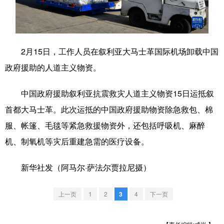
学术中国
乡村振兴
银龄
溯源中国
城市
旅游
能源
会展
2月15日，工作人员在叙利亚大马士革国际机场卸载中国
彩票
娱乐
时尚
悦读
政府援助的人道主义物资。
公益
一带一路
亚太网
上市公司
中国政府援助叙利亚抗震救灾人道主义物资15日运抵叙
文化产业
首都大马士革。此次运抵的中国政府援助物资除急救包、棉
服、帐篷、毛毯等紧急救援物资外，还包括呼吸机、麻醉
机、制氧机等灾后重建急需的医疗设备。
地方频道
北京
天津
河北
山西
新华社发（阿马尔·萨法尔贾拉尼摄）
辽宁
吉林
上海
江苏
上一页
1
2
3
4
下一页
浙江
安徽
福建
江西