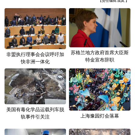
【责任编辑:成岚 】
山东
河南
湖北
湖南
广东
广西
海南
重庆
四川
贵州
云南
西藏
陕西
甘肃
青海
宁夏
苏格兰地方政府首席大臣斯
新疆
内蒙古
黑龙江
非盟执行理事会会议呼吁加
特金宣布辞职
快非洲一体化
多语种频道
English
Español
Français
عربى
Русский язык
日本語
한국어
美国有毒化学品运载列车脱
Deutsch
Português
上海豫园灯会落幕
轨事件引关注