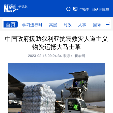
手机版
手机版
PC版本
网站无障碍
网站地图
首页
学习进行时
高层
时政
人事
国际
财
中国政府援助叙利亚抗震救灾人道主义
学习进行时
高层
时政
人事
物资运抵大马士革
国际
财经
网评
港澳
2023-02-16 09:24:34
来源： 新华网
台湾
思客智库
全球连线
教育
科技
科创
量子
体育
文化
书画
健康
军事
访谈
视频
图片
政务
法律
中央文件
金融
汽车
食品
人居
信息化
数字经济