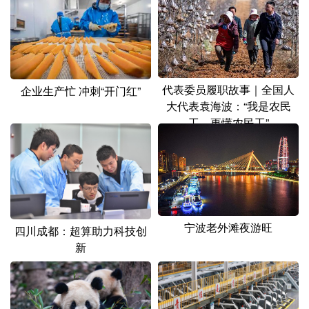
代表委员履职故事｜全国人
企业生产忙 冲刺“开门红”
大代表袁海波：“我是农民
工，更懂农民工”
宁波老外滩夜游旺
四川成都：超算助力科技创
新