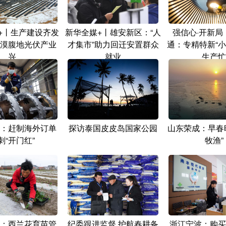
+丨生产建设齐发
新华全媒+丨雄安新区：“人
强信心·开新局
漠腹地光伏产业
才集市”助力回迁安置群众
通：专精特新“小
兴
就业
生产忙
：赶制海外订单
探访泰国皮皮岛国家公园
山东荣成：早春时
刺“开门红”
牧渔”
：西兰花育苗管
纪委跟进监督 护航春耕备
浙江宁波：购买