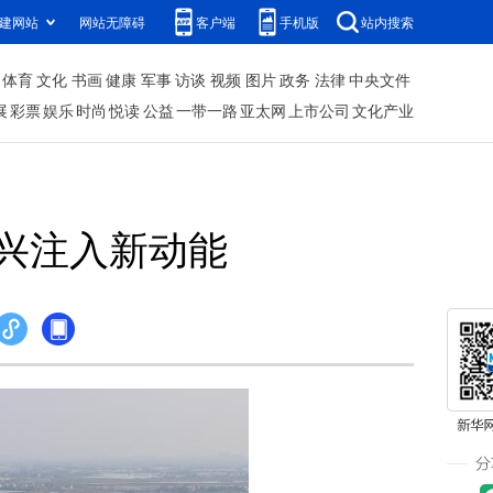
建网站
网站无障碍
客户端
手机版
站内搜索
体育
文化
书画
健康
军事
访谈
视频
图片
政务
法律
中央文件
展
彩票
娱乐
时尚
悦读
公益
一带一路
亚太网
上市公司
文化产业
振兴注入新动能