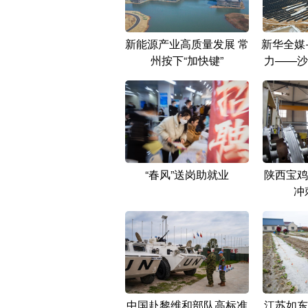
新能源产业高质量发展 常
新华全媒
州按下“加快键”
力——沙
“春风”送岗助就业
陕西宝鸡
冲
中国赴黎维和部队高标准
江苏如东