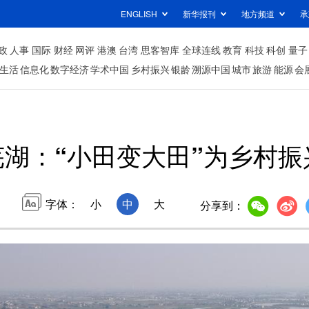
ENGLISH
新华报刊
地方频道
承
政
人事
国际
财经
网评
港澳
台湾
思客智库
全球连线
教育
科技
科创
量子
生活
信息化
数字经济
学术中国
乡村振兴
银龄
溯源中国
城市
旅游
能源
会
芜湖：“小田变大田”为乡村
字体：
小
中
大
分享到：