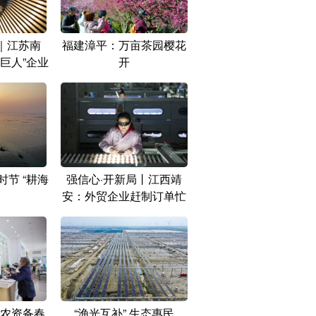
｜江苏南
福建漳平：万亩茶园樱花
巨人”企业
开
节 “耕海
强信心·开新局丨江西靖
安：外贸企业赶制订单忙
农资备春
“渔光互补” 生态惠民