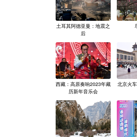
土耳其阿德亚曼：地震之
后
西藏：高原奏响2023年藏
北京火车
历新年音乐会