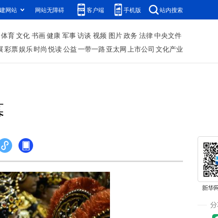
建网站
网站无障碍
客户端
手机版
站内搜索
体育
文化
书画
健康
军事
访谈
视频
图片
政务
法律
中央文件
展
彩票
娱乐
时尚
悦读
公益
一带一路
亚太网
上市公司
文化产业
幕