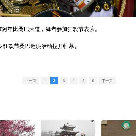
阿年比桑巴大道，舞者参加狂欢节表演。
保罗狂欢节桑巴巡演活动拉开帷幕。
上一页
1
2
3
4
5
6
下一页