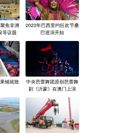
会聚焦非洲
2023年巴西里约狂欢节桑
设等议题
巴巡演开始
果铺就致
中央芭蕾舞团原创芭蕾舞
剧《沂蒙》在澳门上演