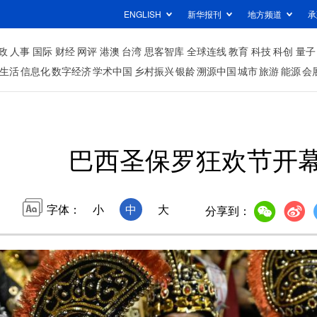
ENGLISH
新华报刊
地方频道
承
政
人事
国际
财经
网评
港澳
台湾
思客智库
全球连线
教育
科技
科创
量子
生活
信息化
数字经济
学术中国
乡村振兴
银龄
溯源中国
城市
旅游
能源
会
巴西圣保罗狂欢节开
字体：
小
中
大
分享到：