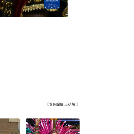
【责任编辑:王萌萌 】