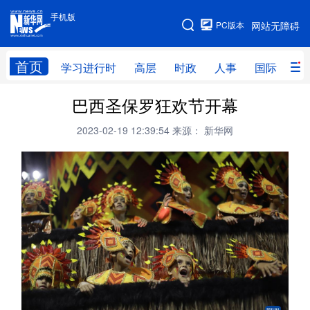
手机版
手机版
PC版本
网站无障碍
网站地图
首页
学习进行时
高层
时政
人事
国际
财
巴西圣保罗狂欢节开幕
学习进行时
高层
时政
人事
2023-02-19 12:39:54
来源： 新华网
国际
财经
网评
港澳
台湾
思客智库
全球连线
教育
科技
科创
量子
体育
文化
书画
健康
军事
访谈
视频
图片
政务
法律
中央文件
金融
汽车
食品
人居
信息化
数字经济