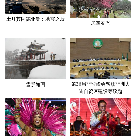
山东
河南
湖北
湖南
广东
广西
海南
重庆
土耳其阿德亚曼：地震之后
尽享春光
四川
贵州
云南
西藏
陕西
甘肃
青海
宁夏
新疆
内蒙古
黑龙江
多语种频道
第36届非盟峰会聚焦非洲大
雪景如画
English
Español
Français
عربى
陆自贸区建设等议题
Русский язык
日本語
한국어
Deutsch
Português