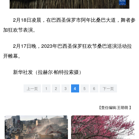
学术中国
乡村振兴
银龄
溯源中国
2月18日凌晨，在巴西圣保罗市阿年比桑巴大道，舞者参
城市
旅游
能源
会展
加狂欢节表演。
彩票
娱乐
时尚
悦读
2月17日晚，2023年巴西圣保罗狂欢节桑巴巡演活动拉
公益
一带一路
亚太网
上市公司
开帷幕。
文化产业
新华社发（拉赫尔·帕特拉索摄）
地方频道
上一页
1
2
3
4
5
6
下一页
北京
天津
河北
山西
【责任编辑:王萌萌 】
辽宁
吉林
上海
江苏
浙江
安徽
福建
江西