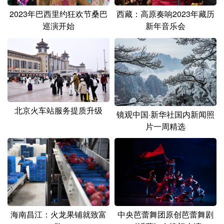
2023年巴西里约狂欢节桑巴
西藏：高原奏响2023年藏历
巡演开始
新年音乐会
北京火车站服务提质升级
镜观中国·新华社国内新闻照
片一周精选
海南昌江：火龙果铺就致富
中央芭蕾舞团原创芭蕾舞剧