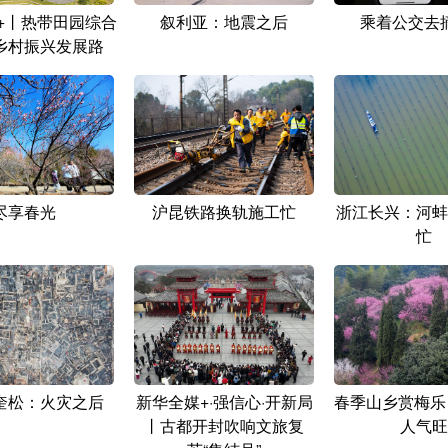
+丨热带田园综合
叙利亚：地震之后
乘着公交去
乡村振兴发展路
尽享春光
沪昆铁路换轨施工忙
浙江长兴：河蚌
忙
奎松：火灾之后
新华全媒+·强信心·开新局
春季山乡赏梅乐
丨古都开封吹响文旅复
人气旺