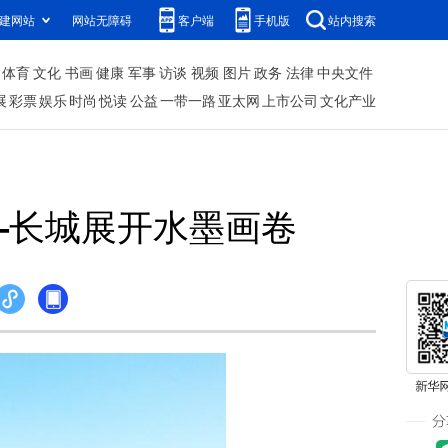
建网站
网站无障碍
客户端
手机版
站内搜索
体育
文化
书画
健康
军事
访谈
视频
图片
政务
法律
中央文件
展
彩票
娱乐
时尚
悦读
公益
一带一路
亚太网
上市公司
文化产业
—长城展开水墨画卷