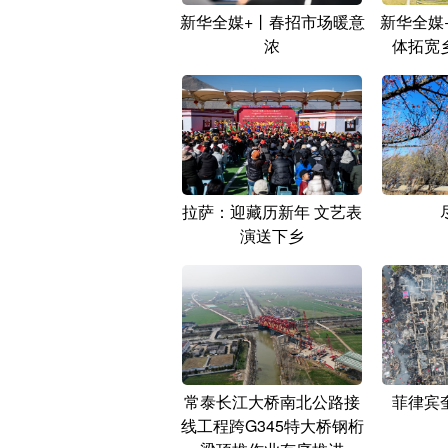
新华全媒+丨春招市场暖意
新华全媒
浓
体拓宽
拉萨：迎藏历新年 文艺表
演送下乡
常泰长江大桥南北公路接
菲律宾
线工程跨G345特大桥钢桁