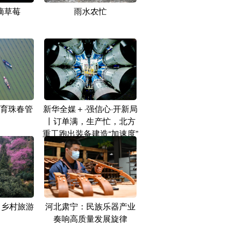
摘草莓
雨水农忙
育珠春管
新华全媒＋·强信心·开新局
丨订单满，生产忙，北方
重工跑出装备建造“加速度”
 乡村旅游
河北肃宁：民族乐器产业
奏响高质量发展旋律