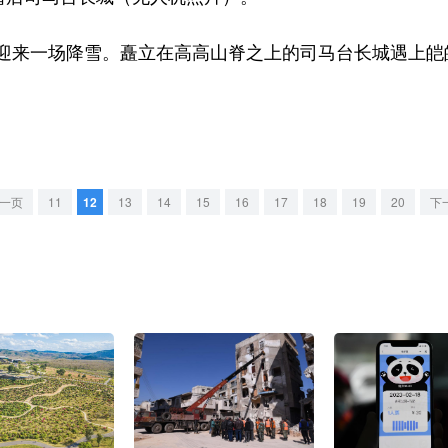
来一场降雪。矗立在高高山脊之上的司马台长城遇上皑
一页
11
12
13
14
15
16
17
18
19
20
下