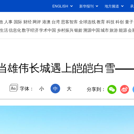
ENGLISH
新华报刊
地方频道
承
政
人事
国际
财经
网评
港澳
台湾
思客智库
全球连线
教育
科技
科创
量子
生活
信息化
数字经济
学术中国
乡村振兴
银龄
溯源中国
城市
旅游
能源
会
当雄伟长城遇上皑皑白雪—
字体：
小
中
大
分享到：