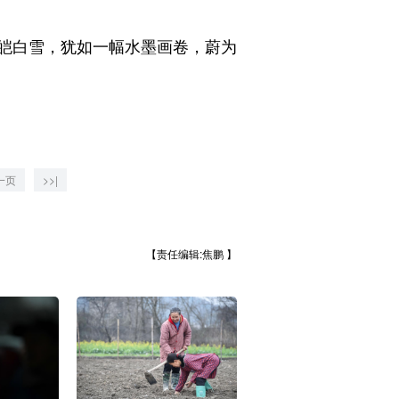
皑白雪，犹如一幅水墨画卷，蔚为
一页
>>|
【责任编辑:焦鹏 】