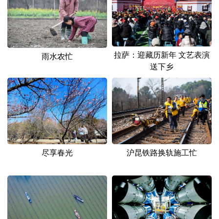
拉萨：迎藏历新年 文艺表演
雨水农忙
送下乡
尽享春光
沪昆铁路换轨施工忙