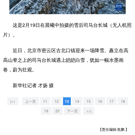
学术中国
乡村振兴
银龄
溯源中国
城市
旅游
能源
会展
这是2月19日在晨曦中拍摄的雪后司马台长城（无人机照
片）。
彩票
娱乐
时尚
悦读
公益
一带一路
亚太网
上市公司
近日，北京市密云区古北口镇迎来一场降雪。矗立在高
高山脊之上的司马台长城遇上皑皑白雪，犹如一幅水墨画
文化产业
卷，蔚为壮观。
地方频道
新华社记者 才扬 摄
北京
天津
河北
山西
|<<
上一页
11
12
13
14
15
16
17
18
19
20
下一页
>>|
辽宁
吉林
上海
江苏
浙江
安徽
福建
江西
【责任编辑:焦鹏 】