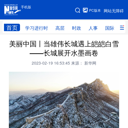
手机版
手机版
PC版本
网站无障碍
网站地图
首页
学习进行时
高层
时政
人事
国际
财
美丽中国丨当雄伟长城遇上皑皑白雪
学习进行时
高层
时政
人事
——长城展开水墨画卷
国际
财经
网评
港澳
2023-02-19 16:53:45
来源： 新华网
台湾
思客智库
全球连线
教育
科技
科创
量子
体育
文化
书画
健康
军事
访谈
视频
图片
政务
法律
中央文件
金融
汽车
食品
人居
信息化
数字经济