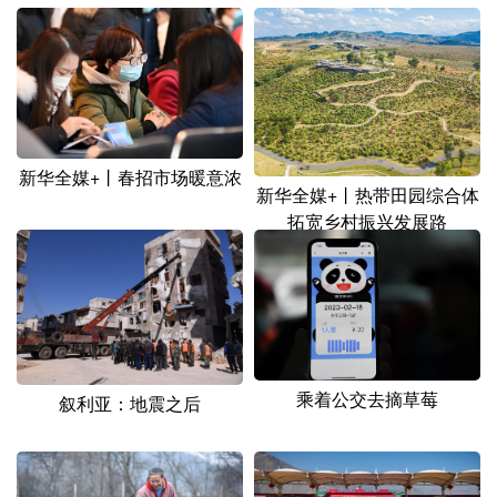
山东
河南
湖北
湖南
广东
广西
海南
重庆
四川
贵州
云南
西藏
陕西
甘肃
青海
宁夏
新华全媒+丨春招市场暖意浓
新疆
内蒙古
黑龙江
新华全媒+丨热带田园综合体
拓宽乡村振兴发展路
多语种频道
English
Español
Français
عربى
Русский язык
日本語
한국어
乘着公交去摘草莓
叙利亚：地震之后
Deutsch
Português