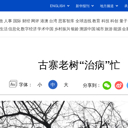
ENGLISH
新华报刊
地方频道
承
政
人事
国际
财经
网评
港澳
台湾
思客智库
全球连线
教育
科技
科创
量子
生活
信息化
数字经济
学术中国
乡村振兴
银龄
溯源中国
城市
旅游
能源
会
古寨老树“治病”忙
字体：
小
中
大
分享到：