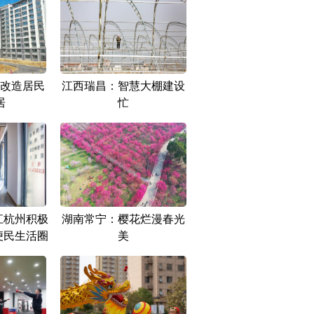
改造居民
江西瑞昌：智慧大棚建设
居
忙
江杭州积极
湖南常宁：樱花烂漫春光
便民生活圈
美