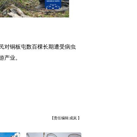
。
民对铜板屯数百棵长期遭受病虫
游产业。
【责任编辑:成岚 】