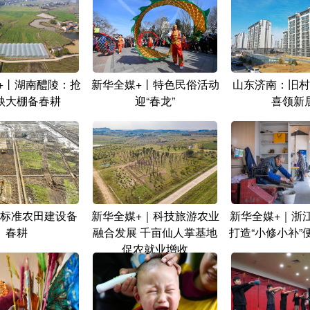
+丨湖南醴陵：抢
新华全媒+丨特色民俗活动
山东济南：旧村
秧大棚备春耕
迎“春龙”
喜领新
标准农田建设备
新华全媒+｜科技旅游农业
新华全媒+｜浙
春耕
融合发展 千亩仙人掌基地
打造“小修小补”
促农就业增收