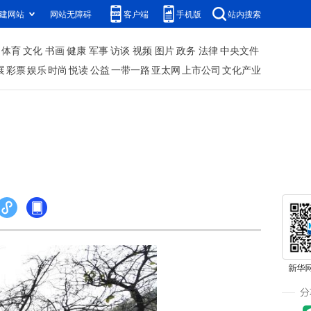
建网站
网站无障碍
客户端
手机版
站内搜索
体育
文化
书画
健康
军事
访谈
视频
图片
政务
法律
中央文件
展
彩票
娱乐
时尚
悦读
公益
一带一路
亚太网
上市公司
文化产业