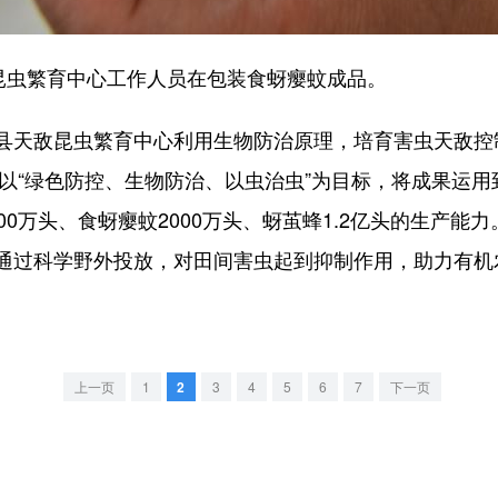
虫繁育中心工作人员在包装食蚜瘿蚊成品。
天敌昆虫繁育中心利用生物防治原理，培育害虫天敌控
，以“绿色防控、生物防治、以虫治虫”为目标，将成果运
00万头、食蚜瘿蚊2000万头、蚜茧蜂1.2亿头的生产能
通过科学野外投放，对田间害虫起到抑制作用，助力有机
上一页
1
2
3
4
5
6
7
下一页