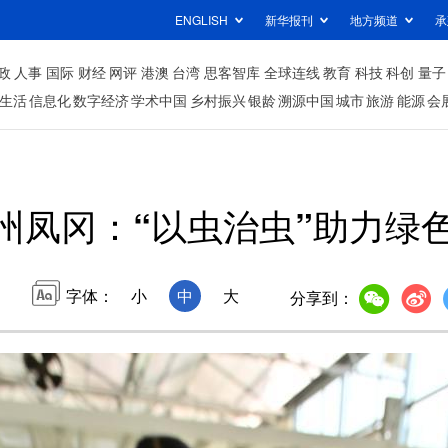
ENGLISH
新华报刊
地方频道
承
政
人事
国际
财经
网评
港澳
台湾
思客智库
全球连线
教育
科技
科创
量子
生活
信息化
数字经济
学术中国
乡村振兴
银龄
溯源中国
城市
旅游
能源
会
州凤冈：“以虫治虫”助力绿
字体：
小
中
大
分享到：