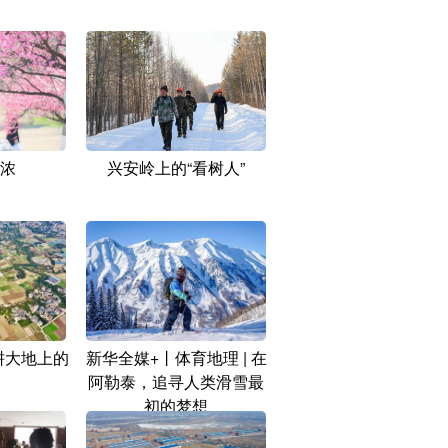
浓
兴安岭上的“看树人”
耕大地上的
新华全媒+丨体育地理 | 在
阿勒泰，追寻人类滑雪最
初的梦想