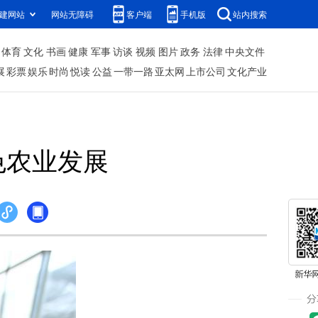
建网站
网站无障碍
客户端
手机版
站内搜索
体育
文化
书画
健康
军事
访谈
视频
图片
政务
法律
中央文件
展
彩票
娱乐
时尚
悦读
公益
一带一路
亚太网
上市公司
文化产业
色农业发展