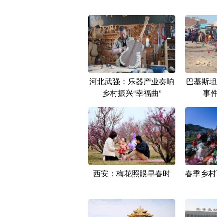
河北武强：乐器产业奏响
巴基斯坦
乡村振兴“幸福曲”
事件
西安：梅花照眼早春时
春季乡村