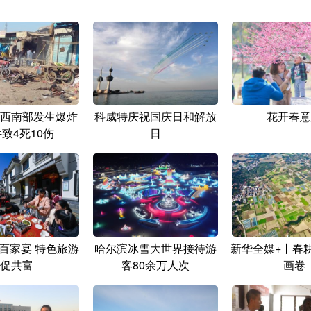
西南部发生爆炸
科威特庆祝国庆日和解放
花开春意
致4死10伤
日
百家宴 特色旅游
哈尔滨冰雪大世界接待游
新华全媒+丨春
促共富
客80余万人次
画卷