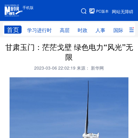
手机版
手机版
PC版本
网站无障碍
网站地图
首页
学习进行时
高层
时政
人事
国际
财
甘肃玉门：茫茫戈壁 绿色电力“风光”无
学习进行时
高层
时政
人事
限
国际
财经
网评
港澳
2023-03-06 22:02:19
来源： 新华网
台湾
思客智库
全球连线
教育
科技
科创
量子
体育
文化
书画
健康
军事
访谈
视频
图片
政务
法律
中央文件
金融
汽车
食品
人居
信息化
数字经济