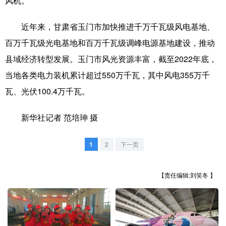
风机。
山东
河南
湖北
湖南
广东
广西
海南
重庆
近年来，甘肃省玉门市加快推进千万千瓦级风电基地、
百万千瓦级光电基地和百万千瓦级调峰电源基地建设，推动
四川
贵州
云南
西藏
县域经济转型发展。玉门市风光资源丰富，截至2022年底，
陕西
甘肃
青海
宁夏
当地各类电力装机累计超过550万千瓦，其中风电355万千
新疆
内蒙古
黑龙江
瓦、光伏100.4万千瓦。
新华社记者 范培珅 摄
多语种频道
1
2
下一页
English
Español
Français
عربى
Русский язык
日本語
한국어
【责任编辑:刘笑冬 】
Deutsch
Português