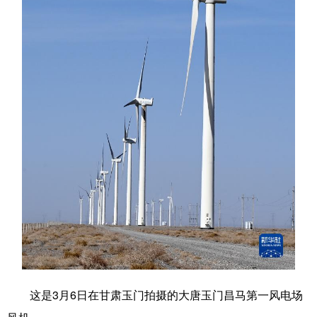
学术中国
乡村振兴
银龄
溯源中国
城市
旅游
能源
会展
彩票
娱乐
时尚
悦读
公益
一带一路
亚太网
上市公司
文化产业
地方频道
北京
天津
河北
山西
辽宁
吉林
上海
江苏
浙江
安徽
福建
江西
这是3月6日在甘肃玉门拍摄的大唐玉门昌马第一风电场