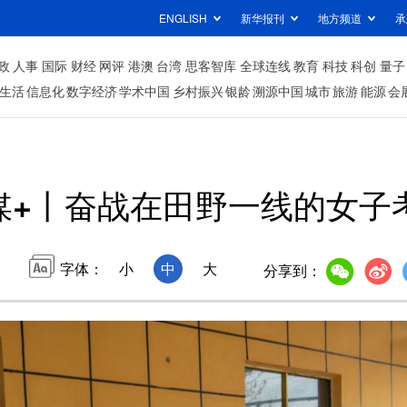
ENGLISH
新华报刊
地方频道
承
政
人事
国际
财经
网评
港澳
台湾
思客智库
全球连线
教育
科技
科创
量子
生活
信息化
数字经济
学术中国
乡村振兴
银龄
溯源中国
城市
旅游
能源
会
媒+丨奋战在田野一线的女子
字体：
小
中
大
分享到：