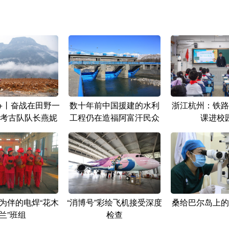
+丨奋战在田野一
数十年前中国援建的水利
浙江杭州：铁路
考古队队长燕妮
工程仍在造福阿富汗民众
课进校
为伴的电焊“花木
“消博号”彩绘飞机接受深度
桑给巴尔岛上的
兰”班组
检查