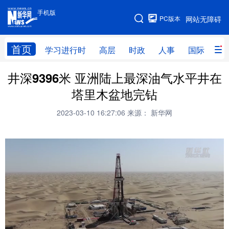
手机版
手机版
PC版本
网站无障碍
网站地图
首页
学习进行时
高层
时政
人事
国际
财
井深9396米 亚洲陆上最深油气水平井在
学习进行时
高层
时政
人事
塔里木盆地完钻
国际
财经
网评
港澳
2023-03-10 16:27:06
来源： 新华网
台湾
思客智库
全球连线
教育
科技
科创
量子
体育
文化
书画
健康
军事
访谈
视频
图片
政务
法律
中央文件
金融
汽车
食品
人居
信息化
数字经济