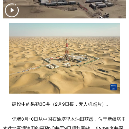
学术中国
乡村振兴
银龄
溯源中国
城市
旅游
能源
会展
彩票
娱乐
时尚
悦读
公益
一带一路
亚太网
上市公司
文化产业
地方频道
北京
天津
河北
山西
建设中的果勒3C井（2月9日摄，无人机照片）。
辽宁
吉林
上海
江苏
记者3月10日从中国石油塔里木油田获悉，位于新疆塔里
浙江
安徽
福建
江西
木盆地富满油田的果勒3C井于9日顺利完钻，以9396米井深