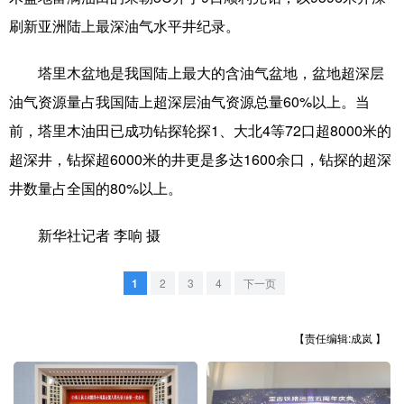
山东
河南
湖北
湖南
刷新亚洲陆上最深油气水平井纪录。
广东
广西
海南
重庆
塔里木盆地是我国陆上最大的含油气盆地，盆地超深层
四川
贵州
云南
西藏
油气资源量占我国陆上超深层油气资源总量60%以上。当
陕西
甘肃
青海
宁夏
前，塔里木油田已成功钻探轮探1、大北4等72口超8000米的
新疆
内蒙古
黑龙江
超深井，钻探超6000米的井更是多达1600余口，钻探的超深
井数量占全国的80%以上。
多语种频道
新华社记者 李响 摄
English
Español
Français
عربى
1
2
3
4
下一页
Русский язык
日本語
한국어
【责任编辑:成岚 】
Deutsch
Português