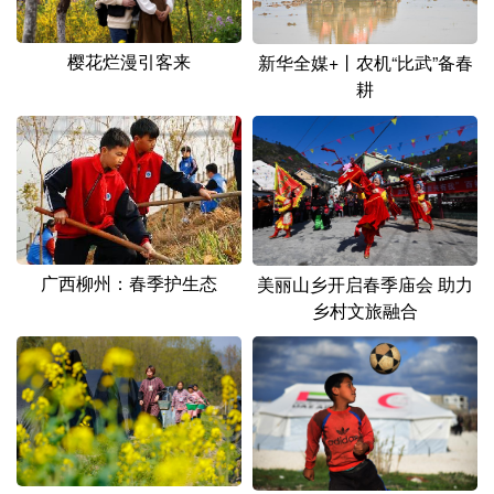
樱花烂漫引客来
新华全媒+丨农机“比武”备春
耕
广西柳州：春季护生态
美丽山乡开启春季庙会 助力
乡村文旅融合