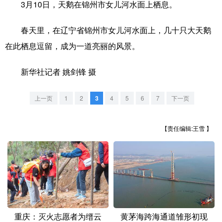
3月10日，天鹅在锦州市女儿河水面上栖息。
学术中国
乡村振兴
银龄
溯源中国
春天里，在辽宁省锦州市女儿河水面上，几十只大天鹅
城市
旅游
能源
会展
在此栖息逗留，成为一道亮丽的风景。
彩票
娱乐
时尚
悦读
新华社记者 姚剑锋 摄
公益
一带一路
亚太网
上市公司
上一页
1
2
3
4
5
6
7
下一页
文化产业
【责任编辑:王雪 】
地方频道
北京
天津
河北
山西
辽宁
吉林
上海
江苏
浙江
安徽
福建
江西
重庆：灭火志愿者为缙云
黄茅海跨海通道雏形初现