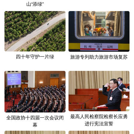
山东
河南
湖北
湖南
山“添绿”
广东
广西
海南
重庆
四川
贵州
云南
西藏
陕西
甘肃
青海
宁夏
新疆
内蒙古
黑龙江
四十年守护一片绿
旅游专列助力旅游市场复苏
多语种频道
English
Español
Français
عربى
Русский язык
日本語
한국어
Deutsch
Português
最高人民检察院检察长应勇
全国政协十四届一次会议闭
进行宪法宣誓
幕