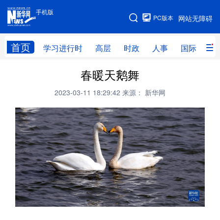
手机版
手机版
PC版本
网站无障碍
网站地图
首页
学习进行时
高层
时政
人事
国际
财
春暖天鹅舞
学习进行时
高层
时政
人事
2023-03-11 18:29:42
来源： 新华网
国际
财经
网评
港澳
台湾
思客智库
全球连线
教育
科技
科创
量子
体育
文化
书画
健康
军事
访谈
视频
图片
政务
法律
中央文件
金融
汽车
食品
人居
信息化
数字经济