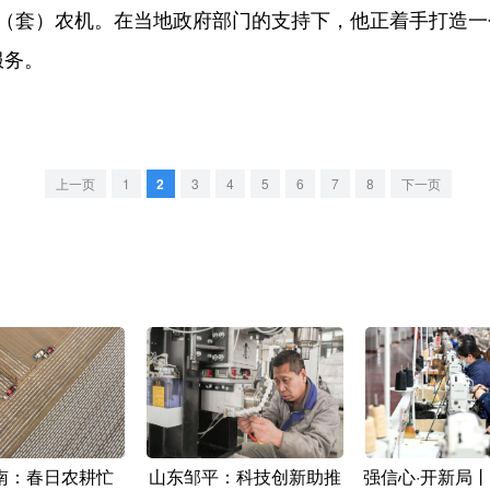
套）农机。在当地政府部门的支持下，他正着手打造一
服务。
上一页
1
2
3
4
5
6
7
8
下一页
南：春日农耕忙
山东邹平：科技创新助推
强信心·开新局丨