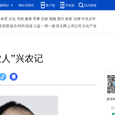
建网站
网站无障碍
客户端
手机版
站内搜索
体育
文化
书画
健康
军事
访谈
视频
图片
政务
法律
中央文件
展
彩票
娱乐
时尚
悦读
公益
一带一路
亚太网
上市公司
文化产业
农人”兴农记