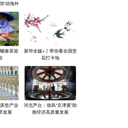
“俏”动海外
螺春茶迎
新华全媒+丨带你看全国赏
期
花打卡地
床垫产业
河北芦台：借风“京津冀”助
济发展
推经济高质量发展