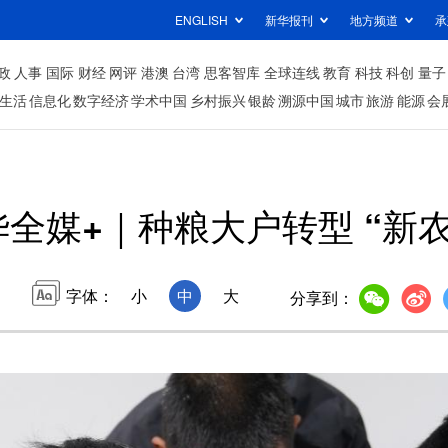
ENGLISH
新华报刊
地方频道
承
政
人事
国际
财经
网评
港澳
台湾
思客智库
全球连线
教育
科技
科创
量子
生活
信息化
数字经济
学术中国
乡村振兴
银龄
溯源中国
城市
旅游
能源
会
华全媒+｜种粮大户转型 “新
字体：
小
中
大
分享到：