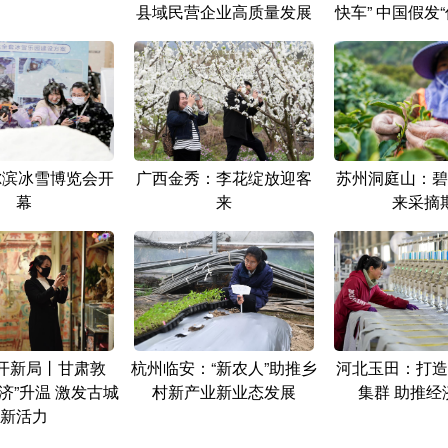
县域民营企业高质量发展
快车” 中国假发
哈尔滨冰雪博览会开
广西金秀：李花绽放迎客
苏州洞庭山：碧
幕
来
来采摘
·开新局丨甘肃敦
杭州临安：“新农人”助推乡
河北玉田：打造
济”升温 激发古城
村新产业新业态发展
集群 助推经
新活力